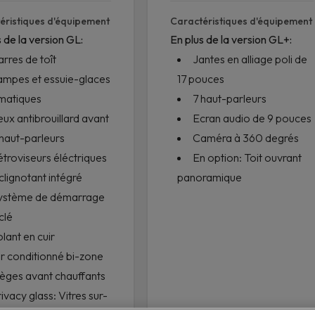
éristiques d'équipement
Caractéristiques d'équipement
 de la version GL:
En plus de la version GL+:
rres de toît
Jantes en alliage poli de
ampes et essuie-glaces
17 pouces
matiques
7 haut-parleurs
ux antibrouillard avant
Ecran audio de 9 pouces
 haut-parleurs
Caméra à 360 degrés
troviseurs éléctriques
En option: Toit ouvrant
lignotant intégré
panoramique
ystème de démarrage
clé
lant en cuir
r conditionné bi-zone
ièges avant chauffants
ivacy glass: Vitres sur-