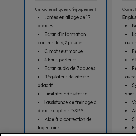
Caractéristiques d'équipement
Caract
Jantes en alliage de 17
En plus
pouces
Ba
Ecran d'information
L
couleur de 4,2 pouces
auto
Climatiseur manuel
Fe
4 haut-parleurs
6
Ecran audio de 7 pouces
Ré
Régulateur de vitesse
avecc
adaptif
S
Limitateur de vitesse
sans 
l'assistance de freinage à
Vo
double capteur DSBS
Ai
Aide à la correction de
S
trajectoire
Pr