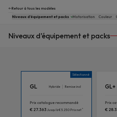
contenu
Retour à tous les modèles
principal
Niveaux d’équipement et packs
Motorisation
Couleur
Niveaux d’équipement et packs
Sélectionné
GL
GL+
Hybride
Remise incl
Prix catalogue recommandé
Prix c
€ 27.363
€ 28.
*
Jusqu'à € 5.250 Prix net