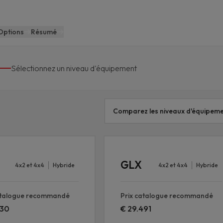
Options
Résumé
Sélectionnez un niveau d'équipement
Comparez les niveaux d'équipem
GLX
4x2 et 4x4
Hybride
4x2 et 4x4
Hybride
atalogue recommandé
Prix catalogue recommandé
330
€ 29.491