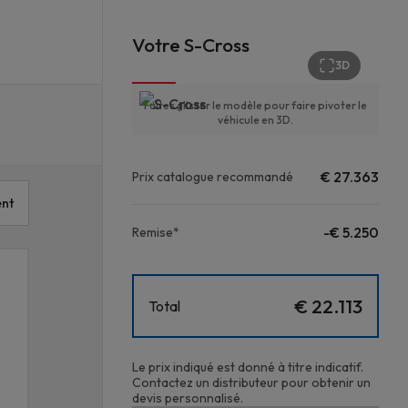
Votre S-Cross
3D
Faites glisser le modèle pour faire pivoter le
véhicule en 3D.
€ 27.363
Prix catalogue recommandé
ent
-€ 5.250
Remise*
€ 22.113
Total
Le prix indiqué est donné à titre indicatif.
Contactez un distributeur pour obtenir un
devis personnalisé.