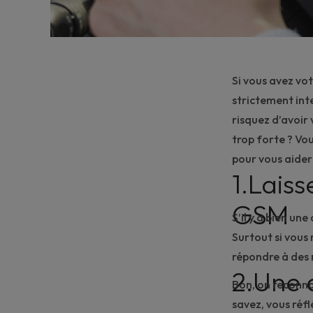
Si vous avez vo
strictement int
risquez d’avoir
trop forte ? Vou
pour vous aider 
1.Laiss
GSM
S’il y a bien une
Surtout si vous
répondre à des 
2.Une 
Bon, on reconnaî
savez, vous réf