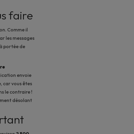
s faire
ion. Comme il
par les messages
l à portée de
tre
lication envoie
 car vous êtes
s le contraire !
tement désolant
rtant
environ
2 500