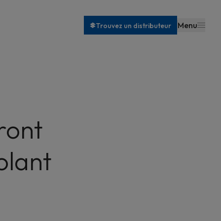
Menu
Trouvez un distributeur
eront
olant