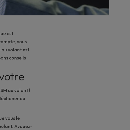
que est
 compte, vous
M
au volant est
bons conseils
 votre
GSM au volant !
éléphoner ou
ue vous le
oulant. Avouez-