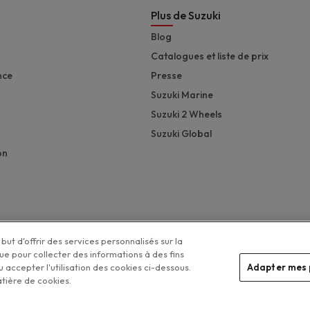
Plus de Suzuki
Blog
Catalogues et liste de prix
nce
Presse
Suzuki Marine
Suzuki 2 Wheels
Suzuki Global
on
but d'offrir des services personnalisés sur la
que pour collecter des informations à des fins
 accepter l'utilisation des cookies ci-dessous.
Adapter mes 
Legal menu
atière de cookies.
Vos préférences de cookies
tection de la vie privée
Disclaimer
Politique de gestion des cookies