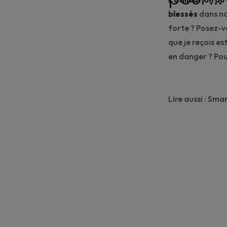
blessés
dans no
forte ? Posez-vo
que je reçois es
en danger ? Pou
Lire aussi :
Smart