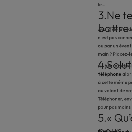
le…
3.Ne t
battre
Avant de prendr
n’est pas connec
ou par un éventu
main ? Placez-l
4.Solut
À l’heure actuel
téléphone
alors
à cette même pe
au volant de vot
Téléphoner, env
pour pas moins
5.« Qu’
pour… 
L’utilisation d