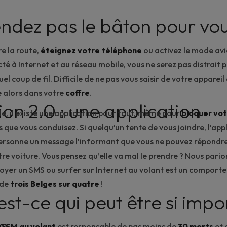
endez pas le bâton pour vou
e la route,
éteignez votre téléphone
ou activez le mode av
té à Internet et au réseau mobile, vous ne serez pas distrait 
el coup de fil. Difficile de ne pas vous saisir de votre apparei
e alors dans votre
coffre
.
ion 2.0 : une application
le, il existe une application pour tout, même pour
bloquer vo
 que vous conduisez. Si quelqu’un tente de vous joindre, l’app
rsonne un message l’informant que vous ne pouvez répondre,
re voiture. Vous pensez qu’elle va mal le prendre ? Nous parion
oyer un SMS ou surfer sur Internet au volant est un compor
 de
trois Belges sur quatre
!
est-ce qui peut être si impo
»
u GSM au volant
est responsable de pas moins de
30 morts
et 