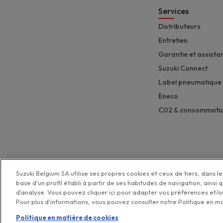
Services
Distributeurs
Entretien
Garantie et assista
Suzuki Connect
Label pneumatique
Eneco
C02 & consommati
Suzuki Belgium SA utilise ses propres cookies et ceux de tiers, dans le 
base d'un profil établi à partir de ses habitudes de navigation, ainsi 
d'analyse. Vous pouvez cliquer ici pour adapter vos préférences et/ou
Pour plus d'informations, vous pouvez consulter notre Politique en m
Politique de pro
Politique en matière de cookies