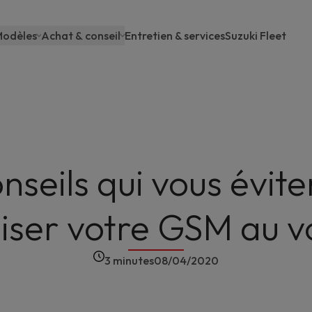
odèles
Achat & conseil
Entretien & services
Suzuki Fleet
Main
navigation
nseils qui vous évit
iliser votre GSM au v
3 minutes
08/04/2020