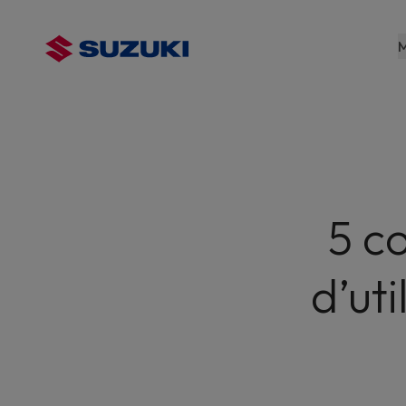
contenu
principal
M
5 co
d’ut