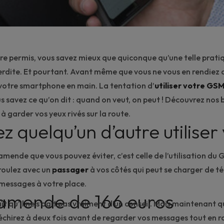
tre permis, vous savez mieux que quiconque qu’une telle prati
erdite. Et pourtant. Avant même que vous ne vous en rendiez
 votre smartphone en main. La tentation d’
utiliser votre GS
s savez ce qu’on dit : quand on veut, on peut ! Découvrez nos 
à garder vos yeux rivés sur la route.
ez quelqu’un d’autre utiliser
amende
que vous pouvez éviter, c’est celle de l’utilisation du 
 roulez avec un
passager
à vos côtés qui peut se charger de t
messages à votre place.
amende de 166 euros
t qu’il ne s’agit pas vraiment d’un conseil. Mais maintenant q
léchirez à deux fois avant de regarder vos messages tout en r