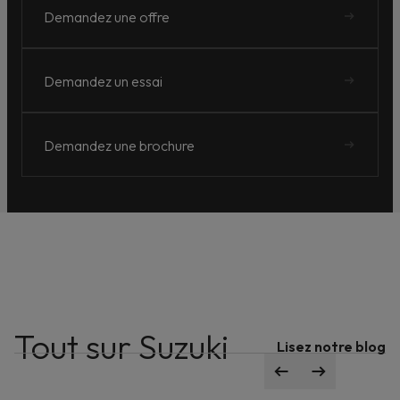
Demandez une offre
Demandez un essai
Demandez une brochure
Suzuki connect, toujours connecté à votre
Tout sur Suzuki
voiture.
Lisez notre blog