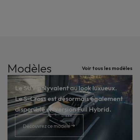
Modèles
Voir tous les modèles
Le SUV polyvalent au look luxueux.
Le S-Cross est désormais également
disponible en version Full Hybrid.
Découvrez ce modèle