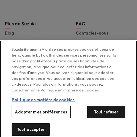
Plus de Suzuki
FAQ
Blog
Contactez-nous
Catalogues et liste de prix
Aide et assistance
Suzuki Belgium SA utilise ses propres cookies et ceux de
Presse
Déclaration d'accessibilité
tiers, dans le but d'offrir des services personnalisés sur la
Suzuki Marine
base d'un profil établi à partir de ses habitudes de
navigation, ainsi que pour collecter des informations à
Suzuki 2 Wheels
des fins d'analyse. Vous pouvez cliquer ici pour adapter
Suzuki Global
vos préférences et/ou accepter l'utilisation des cookies
ci-dessous. Pour plus d'informations, vous pouvez
consulter notre Politique en matière de cookies.
Politique en matière de cookies
Legal menu
Adapter mes préférences
Tout refuser
Politique de protection de la
Politique de gestion des
Vos préférences de
Disclaimer
cookies
vie privée
cookies
Suzuki 2026
Tout accepter