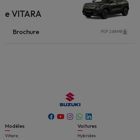
e VITARA
Brochure
PDF 2,88MB
Youtube
Whatsapp
Facebook
Instagram
Linkedin
Footer
Modèles
Voitures
Vitara
Hybrides