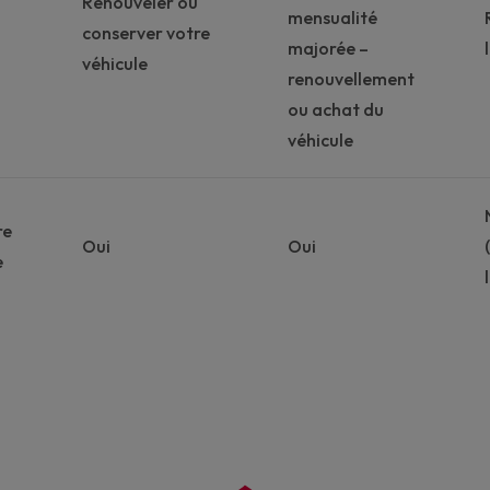
Renouveler ou
mensualité
conserver votre
majorée –
véhicule
renouvellement
ou achat du
véhicule
re
Oui
Oui
e