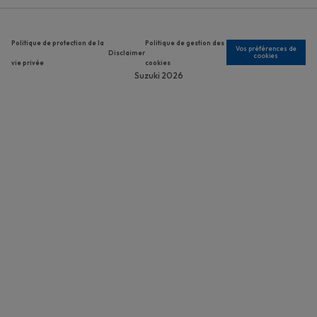
Legal menu
Politique de protection de la
Politique de gestion des
Vos préférences de
Disclaimer
cookies
vie privée
cookies
Suzuki 2026