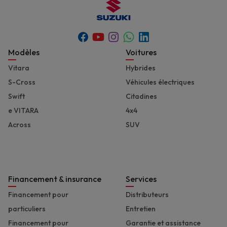
Youtube
Whatsapp
Facebook
Instagram
Linkedin
Footer
Modèles
Voitures
Vitara
Hybrides
S-Cross
Véhicules électriques
Swift
Citadines
e VITARA
4x4
Across
SUV
Financement & insurance
Services
Financement pour
Distributeurs
particuliers
Entretien
Financement pour
Garantie et assistance