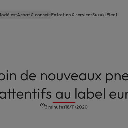
odèles
Achat & conseil
Entretien & services
Suzuki Fleet
Main
navigation
oin de nouveaux pne
attentifs au label e
3 minutes
18/11/2020