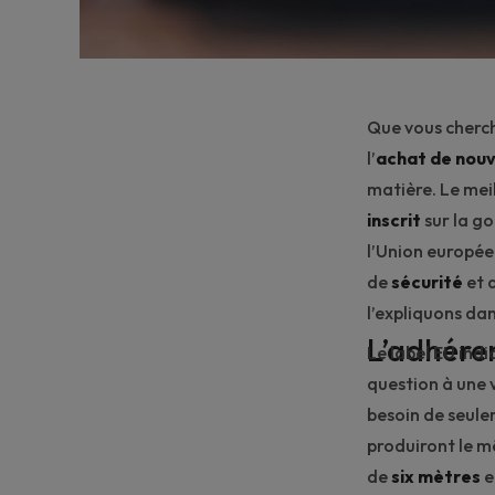
Que vous cherc
l’
achat de nou
matière. Le mei
inscrit
sur la go
l’Union européen
de
sécurité
et 
l’expliquons dan
L’adhére
Le label EU indi
question à une 
besoin de seule
produiront le m
de
six mètres
e