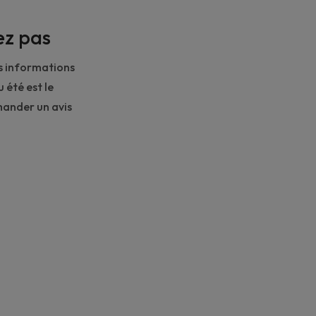
ez pas
s informations
 été est le
emander un avis