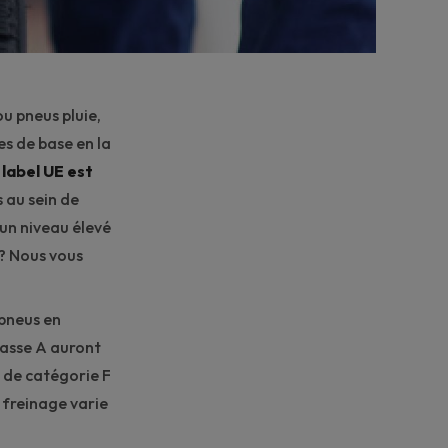
ou pneus pluie,
s de base en la
e
label UE est
s au sein de
 un niveau élevé
 ? Nous vous
pneus en
lasse A auront
 de catégorie F
 freinage varie