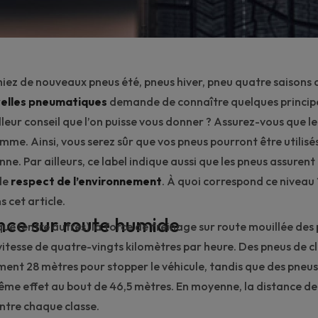
hiez de nouveaux
pneus été
,
pneus hiver
, pneu quatre saisons 
velles pneumatiques
demande de connaître quelques principe
lleur conseil que l’on puisse vous donner ? Assurez-vous que l
mme. Ainsi, vous serez sûr que vos pneus pourront être utilisé
ne. Par ailleurs, ce label indique aussi que les pneus assurent
de
respect de l’environnement
. À quoi correspond ce niveau
s cet article.
nce sur route humide
que (entre autres) la
force de freinage
sur
route mouillée
des 
vitesse de quatre-vingts kilomètres par heure. Des pneus de c
ment 28 mètres pour stopper le véhicule, tandis que des pneus
ême effet au bout de 46,5 mètres. En moyenne, la distance de
ntre chaque classe.