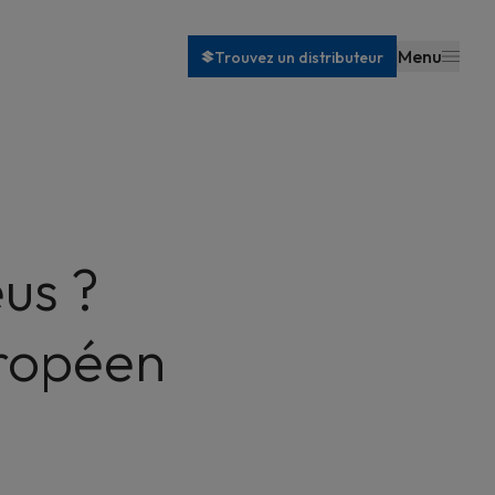
Menu
Trouvez un distributeur
us ?
uropéen