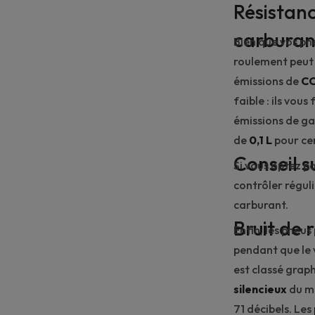
Résistan
carburan
Bien que vos pn
roulement peut
émissions de
C
faible : ils vo
émissions de ga
de
0,1 L
pour cen
Conseil s
Si vous optez p
contrôler régul
carburant.
Bruit de 
Enfin, les pneus
pendant que le 
est classé grap
silencieux
du ma
71 décibels. Les