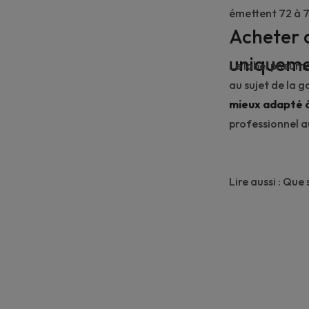
émettent 72 à 7
Acheter 
uniqueme
Le label pneum
au sujet de la 
mieux adapté à
professionnel 
Lire aussi :
Que s