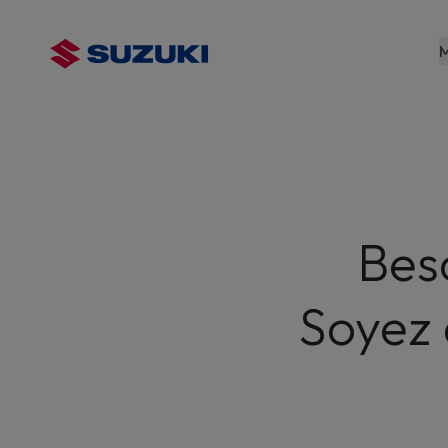
contenu
principal
M
Bes
Soyez 