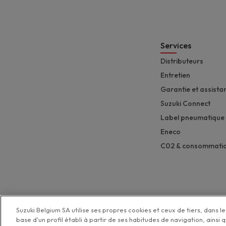
Services
Distributeurs
Entretien
Garantie et assista
Suzuki Connect
Label pneumatique
Eneco
C02 & consommati
Suzuki Belgium SA utilise ses propres cookies et ceux de tiers, dans le 
base d'un profil établi à partir de ses habitudes de navigation, ainsi 