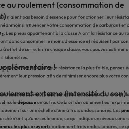
ce au roulement (consommation de
t)
eus n’aient pas besoin d’essence pour fonctionner, leur résist
 néanmoins influencer votre consommation de
carburant
et 
O
. Les pneus appartenant à la classe A ont la résistance au r
2
us font donc consommer le moins d’essence et réduisent par co
z à effet de serre. Entre chaque classe, vous pouvez estimer u
t kilomètres.
upplémentaire !
our de nouveaux pneus de la résistance la plus faible, pensez
ièrement leur
pression
afin de minimiser encore plus votre c
roulement externe (intensité du son)
 porteurs du label européen sont testés au niveau du son qu’il
véhicule
dépasse
un autre. Ce bruit de roulement est exprimé
hiquement sur une échelle d’une à trois ondes sonores. Les
pne
rché n’ont qu’une seule onde, ce qui indique un niveau sonor
pneus les plus bruyants
obtiennent trois ondes sonores, ce qu