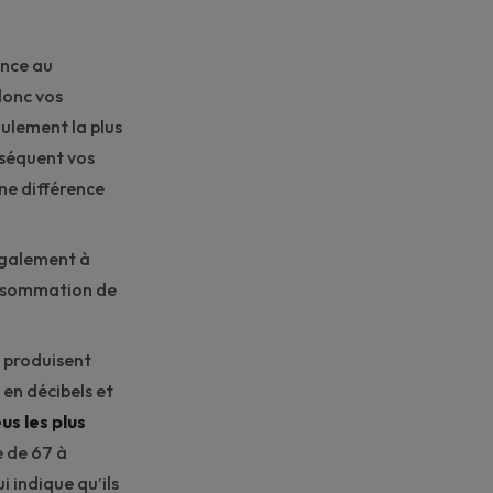
ance au
donc vos
oulement la plus
nséquent vos
ne différence
 également à
onsommation de
s produisent
 en décibels et
us les plus
e de 67 à
i indique qu’ils