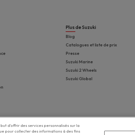
Plus de Suzuki
Blog
Catalogues et liste de prix
nce
Presse
Suzuki Marine
Suzuki 2 Wheels
Suzuki Global
on
but d'offrir des services personnalisés sur la
que pour collecter des informations à des fins