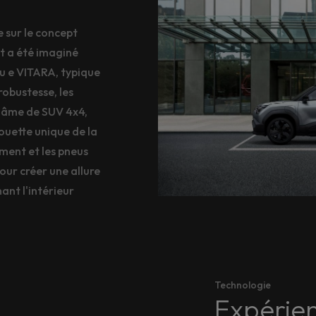
 sur le concept
pt a été imaginé
du e VITARA, typique
 robustesse, les
n âme de SUV 4x4,
houette unique de la
ment et les pneus
ur créer une allure
ant l'intérieur
Technologie
Expérien