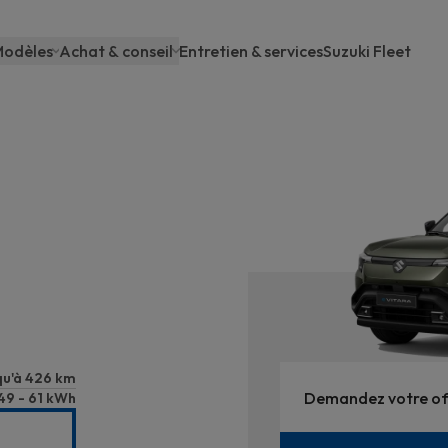
odèles
Achat & conseil
Entretien & services
Suzuki Fleet
Main
navigation
qu'à 426 km
Demandez votre of
49 - 61 kWh