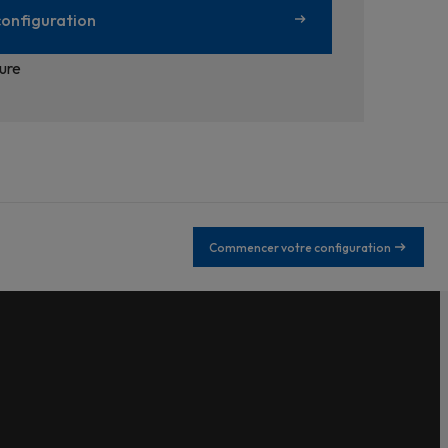
onfiguration
ure
Commencer votre configuration