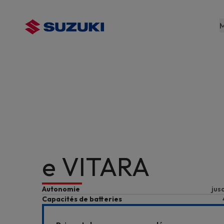
contenu
principal
M
e VITARA
Autonomie
jus
Capacités de batteries