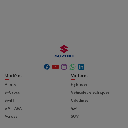
Youtube
Whatsapp
Facebook
Instagram
Linkedin
Footer
Modèles
Voitures
Vitara
Hybrides
S-Cross
Véhicules électriques
Swift
Citadines
e VITARA
4x4
Across
SUV