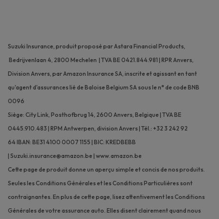
Suzuki Insurance, produit proposé par Astara Financial Products,
Bedrijvenlaan 4, 2800 Mechelen | TVA BE 0421.844.981 | RPR Anvers,
Division Anvers, par Amazon Insurance SA, inscrite et agissant en tant
qu'agent d'assurances lié de Baloise Belgium SA sous le n° de code BNB
0096
Siège: City Link, Posthofbrug 14, 2600 Anvers, Belgique | TVA BE
0445.910.483 | RPM Antwerpen, division Anvers | Tél.: +32 3 242 92
64 IBAN: BE31 4100 0007 1155 | BIC: KREDBEBB
|
Suzuki.insurance@amazon.be
|
www.amazon.be
Cette page de produit donne un aperçu simple et concis de nos produits.
Seules les Conditions Générales et les Conditions Particulières sont
contraignantes. En plus de cette page, lisez attentivement les Conditions
Générales de votre assurance auto. Elles disent clairement quand nous