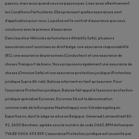
payons, mais aussi quand nous ne payons pas. Lisez aussi attentivement
les Conditions Particulières. Elles précisent quelles assurances sont
d'application pour vous. La police est le contrat d'assurance que nous
concluons avec le preneur d'assurance.
Dans la police Véhicules automoteurs (Mobility Safe), plusieurs
assurances sont soumises au droit belge: une assurance responsabilité
(RC), une assurance de personnes (Conducteur) et une assurance de
choses Transport de biens. Nous proposons également une assurance de
choses (Omnium Safe) et une assurance protection juridique (Protection
juridique Supra All-risk). Baloise intervient en tant qu'assureur. Pour
l'assurance Protection juridique, Baloise fait appel à l'assureur protection
juridique spécialisé Euromex. Euromex SA est la dénomination
commerciale de la Europese Maatschappij voor Schaderegeling en
Expertise nv, dont le siège se situe en Belgique, Generaal Lemanstraat 82-
92, 2600 Berchem, agréée sous le numéro de code 0463, RPM Antwerpen
TVA BE 0404.493.859. L'assurance Protection juridique est souscrite par