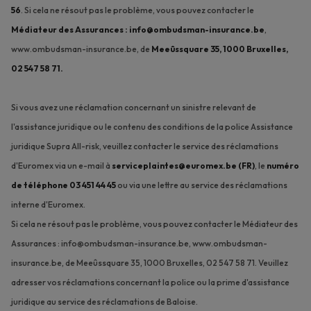
56
. Si cela ne résout pas le problème, vous pouvez contacter le
Médiateur des Assurances : info@ombudsman-insurance.be
,
www.ombudsman-insurance.be, de
Meeûssquare 35, 1000 Bruxelles,
02 547 58 71.
Si vous avez une réclamation concernant un sinistre relevant de
l'assistance juridique ou le contenu des conditions de la police Assistance
juridique Supra All-risk, veuillez contacter le service des réclamations
d'Euromex via un e-mail à
serviceplaintes@euromex.be (FR)
, le
numéro
de téléphone 03 451 44 45
ou via une lettre au service des réclamations
interne d'Euromex.
Si cela ne résout pas le problème, vous pouvez contacter le Médiateur des
Assurances : info@ombudsman-insurance.be, www.ombudsman-
insurance.be, de Meeûssquare 35, 1000 Bruxelles, 02 547 58 71. Veuillez
adresser vos réclamations concernant la police ou la prime d'assistance
juridique au service des réclamations de Baloise.