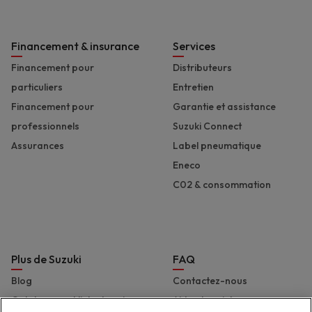
Financement & insurance
Services
Financement pour
Distributeurs
particuliers
Entretien
Financement pour
Garantie et assistance
professionnels
Suzuki Connect
Assurances
Label pneumatique
Eneco
C02 & consommation
Plus de Suzuki
FAQ
Blog
Contactez-nous
Catalogues et liste de prix
Aide et assistance