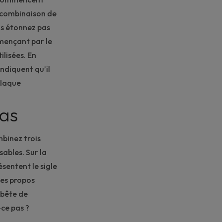
te combinaison de
us étonnez pas
mençant par le
ilisées. En
indiquent qu’il
plaque
pas
binez trois
sables. Sur la
ésentent le sigle
des propos
t bête de
-ce pas ?