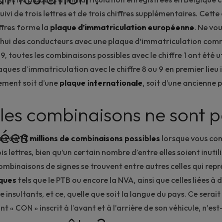
, suivi de trois lettres et de trois chiffres supplémentaires. Cet
iffres forme la
plaque d’immatriculation européenne
. Ne vo
’hui des conducteurs avec une plaque d’immatriculation com
19, toutes les combinaisons possibles avec le chiffre 1 ont été ut
aques d’immatriculation avec le chiffre 8 ou 9 en premier lieu 
vement soit d’une
plaque internationale
, soit d’une ancienne 
 les combinaisons ne sont 
sées
ins de
17 millions de combinaisons possibles
lorsque vous com
is lettres, bien qu’un certain nombre d’entre elles soient inutili
combinaisons de signes se trouvent entre autres celles qui repr
iques
tels que le PTB ou encore la NVA, ainsi que celles liées à 
e insultants, et ce, quelle que soit la langue du pays. Ce serai
t « CON » inscrit à l’avant et à l’arrière de son véhicule, n’est