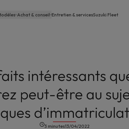
odèles
Achat & conseil
Entretien & services
Suzuki Fleet
Main
navigation
faits intéressants qu
ez peut-être au suj
aques d’immatriculat
3 minutes
13/04/2022