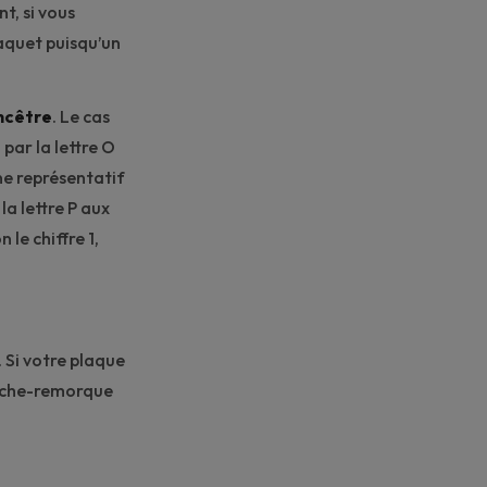
t, si vous
aquet puisqu’un
ncêtre
. Le cas
par la lettre O
gne représentatif
 la lettre P aux
 le chiffre 1,
. Si votre plaque
ache-remorque