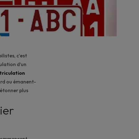
listes, c’est
ulation d’un
riculation
sard ou émanent-
 étonner plus
ier
e commencent