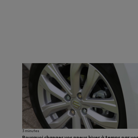
3 minutes
Pourquoi changer vos pneus hiver à temps par vo