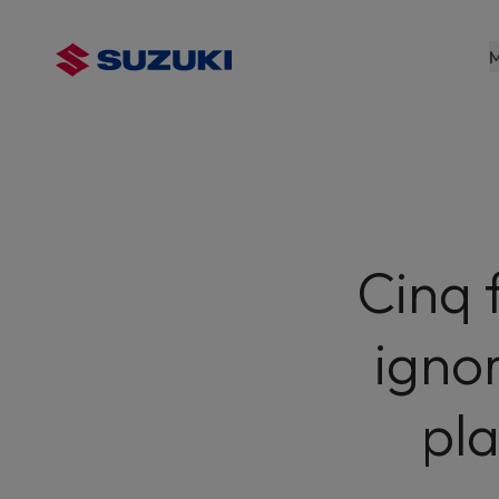
contenu
principal
M
Cinq 
ignor
pl