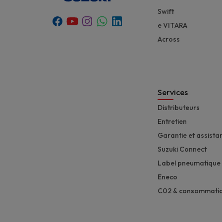
Swift
Youtube
Whatsapp
Facebook
Instagram
Linkedin
e VITARA
Across
Services
Distributeurs
Entretien
Garantie et assista
Suzuki Connect
Label pneumatique
Eneco
C02 & consommati