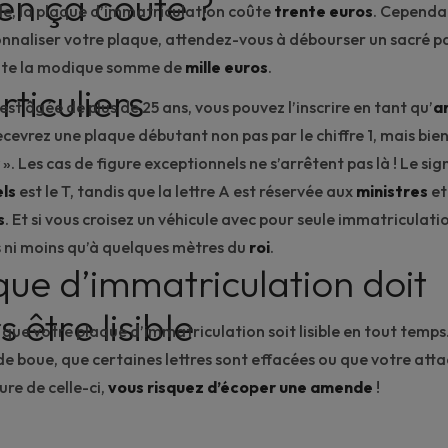
n ça coûte ?
le, la plaque d’immatriculation coûte
trente euros
. Cependan
nnaliser votre plaque
, attendez-vous à débourser un sacré p
oûte la modique somme de
mille euros
.
ticuliers
 est âgée de plus de 25 ans, vous pouvez l’inscrire en tant qu’
a
cevrez une plaque débutant non pas par le chiffre 1, mais bien 
». Les cas de figure exceptionnels ne s’arrêtent pas là ! Le si
els
est le T, tandis que la lettre A est réservée aux
ministres
et
s
. Et si vous croisez un véhicule avec pour seule immatriculation
us ni moins qu’à quelques mètres du
roi
.
que d’immatriculation doit
s être lisible
l que votre plaque d’immatriculation soit lisible en tout temps
de boue, que certaines lettres sont effacées ou que votre
att
re de celle-ci,
vous risquez d’écoper une amende
!