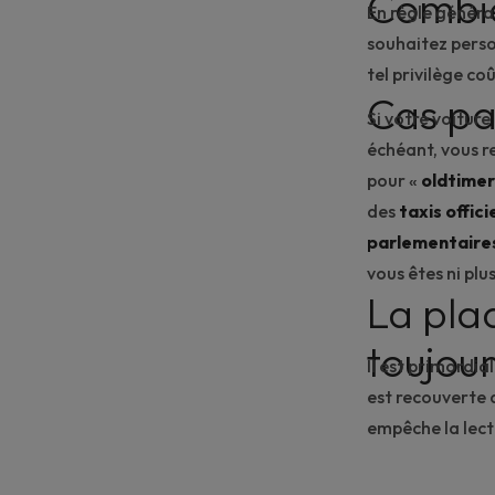
Combie
En règle généra
souhaitez
perso
tel privilège c
Cas par
Si votre voiture
échéant, vous re
pour «
oldtimer
des
taxis offici
parlementaire
vous êtes ni pl
La pla
toujour
Il est primordia
est recouverte 
empêche la lectu