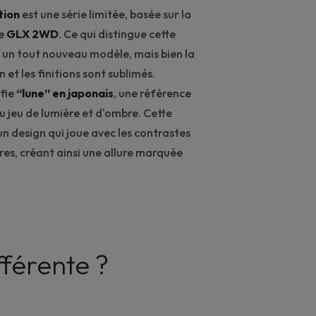
tion
est une série limitée, basée sur la
ée
GLX 2WD
. Ce qui distingue cette
as un tout nouveau modèle, mais bien la
 et les finitions sont sublimés.
ifie
“lune” en japonais
, une référence
 au jeu de lumière et d'ombre. Cette
un design qui joue avec les contrastes
res, créant ainsi une allure marquée
fférente ?