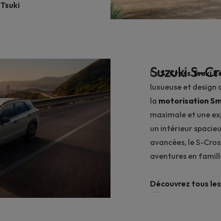
 Tsuki
Suzuki S-Cr
Le
S-Cross Tsuki E
luxueuse et design 
la
motorisation Sm
maximale et une ex
un intérieur spacieu
avancées, le S-Cross
aventures en famille
Découvrez tous les