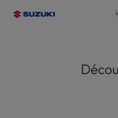
contenu
principal
M
Découv