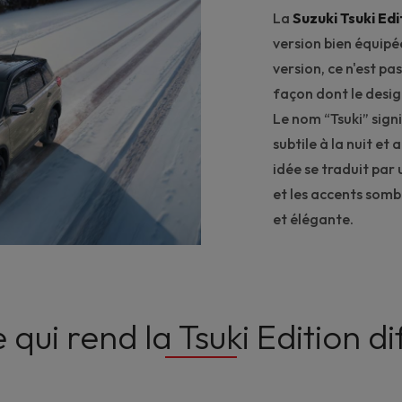
La
Suzuki Tsuki Edi
version bien équip
version, ce n'est p
façon dont le design
Le nom “Tsuki” sign
subtile à la nuit et
idée se traduit par 
et les accents somb
et élégante.
 qui rend la Tsuki Edition di