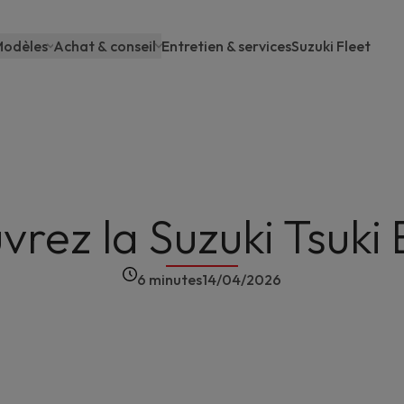
odèles
Achat & conseil
Entretien & services
Suzuki Fleet
Main
navigation
rez la Suzuki Tsuki 
6 minutes
14/04/2026