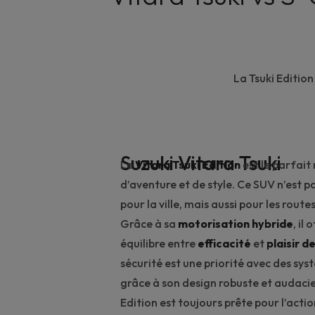
La Tsuki Editio
Suzuki Vitara Tsuki
Le
Vitara Tsuki Edition
est le parfai
d’aventure et de style. Ce SUV n’est 
pour la ville, mais aussi pour les routes 
Grâce à sa
motorisation hybride
, il
équilibre entre
efficacité
et
plaisir d
sécurité est une priorité avec des sy
grâce à son design robuste et audacieu
Edition est toujours prête pour l’actio