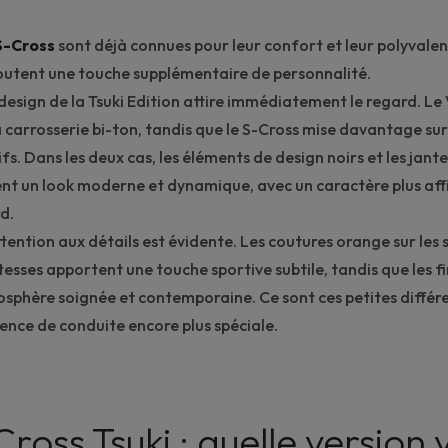
S-Cross
sont déjà connues pour leur confort et leur polyvalenc
ajoutent une touche supplémentaire de personnalité.
e design de la Tsuki Edition attire immédiatement le regard. Le
a carrosserie bi-ton, tandis que le S-Cross mise davantage su
sifs. Dans les deux cas, les éléments de design noirs et les jante
ent un look moderne et dynamique, avec un caractère plus aff
d.
'attention aux détails est évidente. Les coutures orange sur les 
vitesses apportent une touche sportive subtile, tandis que les 
sphère soignée et contemporaine. Ce sont ces petites différ
ience de conduite encore plus spéciale.
Cross Tsuki : quelle versio