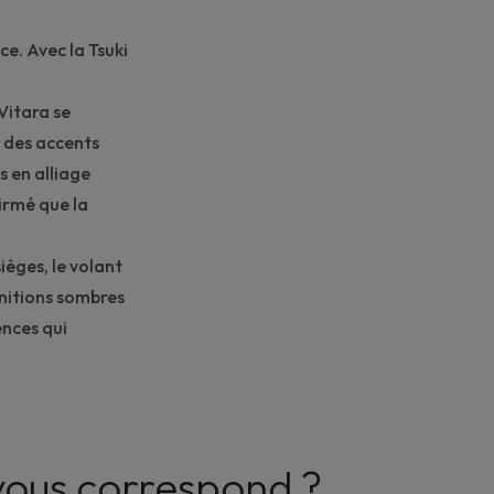
e. Avec la Tsuki
 Vitara se
r des accents
s en alliage
irmé que la
sièges, le volant
finitions sombres
ences qui
n vous correspond ?