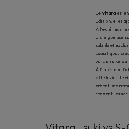
Le
Vitara
et le
Edition, elles 
À l’extérieur, l
distingue par s
subtils et exclu
spécifiques cré
version standar
À l'intérieur, l
et le levier de 
créent une atmo
rendent l'expér
Vitara Tsuki vs S-