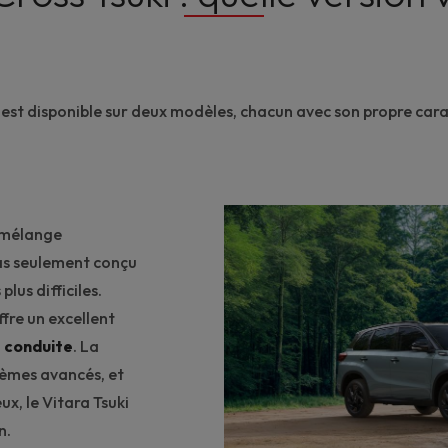
n est disponible sur deux modèles, chacun avec son propre car
t mélange
pas seulement conçu
plus difficiles.
 offre un excellent
e conduite
. La
stèmes avancés, et
x, le Vitara Tsuki
n.