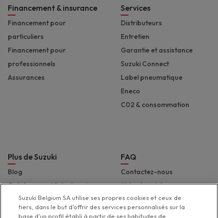
Financement & insurance
Services
Financement pour
Distributeurs
particuliers
Entretien
Financement pour
Garantie et assistance
professionnels
Suzuki Connect
Assurances
Label pneumatique
Eneco
C02 & consommation
Plus de Suzuki
FAQ
Blog
Contactez-nous
Catalogues et liste de prix
Aide et assistance
Suzuki Belgium SA utilise ses propres cookies et ceux de
Presse
Déclaration d'accessibilité
tiers, dans le but d'offrir des services personnalisés sur la
Suzuki Marine
base d'un profil établi à partir de ses habitudes de