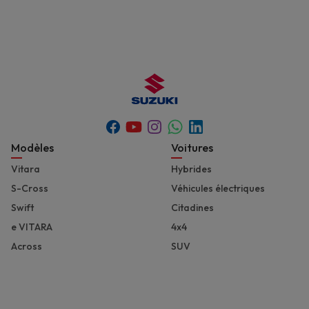
Youtube
Whatsapp
Facebook
Instagram
Linkedin
Footer
Modèles
Voitures
Vitara
Hybrides
S-Cross
Véhicules électriques
Swift
Citadines
e VITARA
4x4
Across
SUV