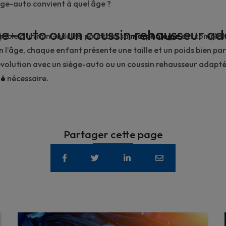
ège-auto convient à quel âge ?
ège-auto ou un coussin rehausseur a
mble à un mini-adulte, pourtant sa
morphologie
est complè
n l’âge, chaque enfant présente une taille et un poids bien part
volution avec un siège-auto ou un coussin rehausseur adapté,
té
nécessaire.
Partager cette page