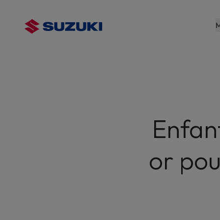
contenu
principal
M
Enfant
or pou