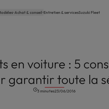
odèles
Achat & conseil
Entretien & services
Suzuki Fleet
Main
navigation
s en voiture : 5 cons
r garantir toute la s
3 minutes
23/06/2016