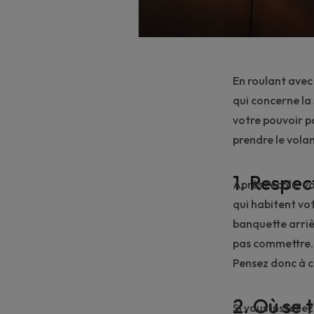
En roulant avec
qui concerne la
votre pouvoir po
prendre le volan
1. Respec
Après l’école, v
qui habitent vot
banquette arriè
pas commettre. 
Pensez donc à ce
2. Où se 
Si vous installe