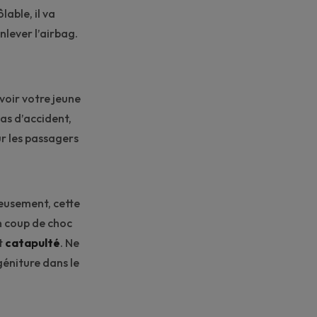
lable, il va
nlever l’airbag.
 voir votre jeune
 cas d’accident,
ur les passagers
reusement, cette
un coup de choc
t
catapulté
. Ne
géniture dans le