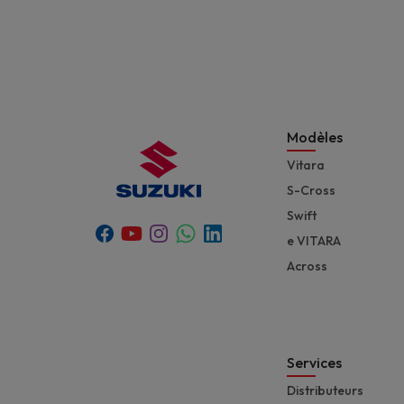
Modèles
Vitara
S-Cross
Swift
Youtube
Whatsapp
Facebook
Instagram
Linkedin
e VITARA
Across
Services
Distributeurs