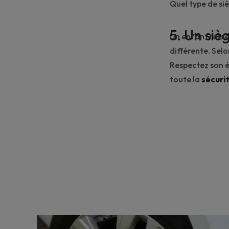
Quel type de si
5. Un si
Un enfant resse
différente. Selo
Respectez son é
toute la
sécuri