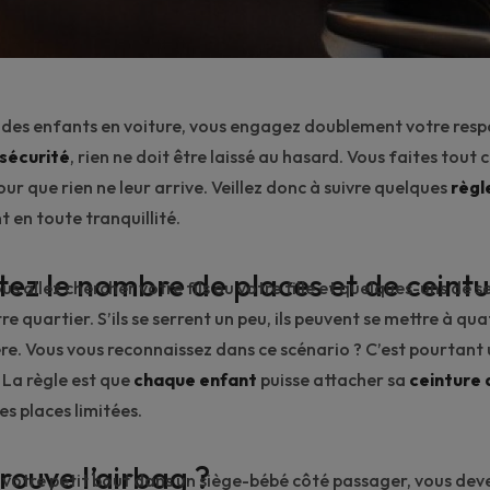
 des enfants en voiture, vous engagez doublement votre respo
sécurité
, rien ne doit être laissé au hasard. Vous faites tout c
ur que rien ne leur arrive. Veillez donc à suivre quelques
règl
t en toute tranquillité.
tez le nombre de places et de ceintu
ous allez chercher votre fils ou votre fille et quelques-uns de
re quartier. S’ils se serrent un peu, ils peuvent se mettre à qua
re. Vous vous reconnaissez dans ce scénario ? C’est pourtant 
La règle est que
chaque enfant
puisse attacher sa
ceinture 
s places limitées.
trouve l’airbag ?
z votre petit bout dans un
siège-bébé
côté passager, vous dev