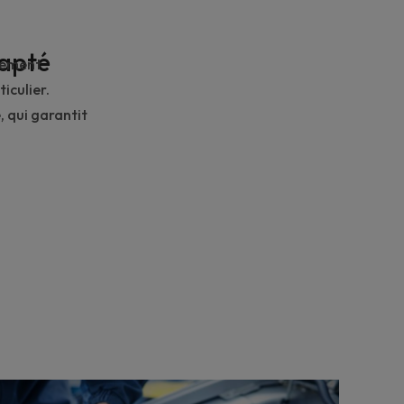
dapté
tement
iculier.
 qui garantit