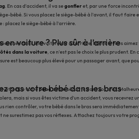
ag
. En cas d’accident, il va se
gonfler
et, par une force incontrô
iège-bébé. Si vous placez le siège-bébé à l’avant, il faut faire e
: placez le siège-bébé à l’arrière.
 en voiture ? Plus sûr à l’arrière
 sécurisée dans une voiture est à l’arrière. Même si vous aimez
ôtés dans la voiture
, ce n’est pas le choix le plus prudent. En
essure est beaucoup plus élevé pour un passager avant, que po
ez pas votre bébé dans les bras
ut-être que votre
bébé
est en sécurité dans vos bras. Malheu
lera, mais si vous êtes victime d’un accident, vous recevrez 
lus rien contrôler, votre bébé dans le bras sera immédiatemen
et ne surestimez pas vos réflexes. Attachez toujours votre pro