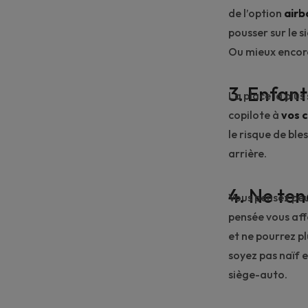
de l’option
airb
pousser sur le s
Ou mieux encore 
3. Enfants
La place la plus
copilote à
vos c
le risque de bl
arrière.
4. Ne ten
Vous pensez pe
pensée vous affo
et ne pourrez p
soyez pas naïf 
siège-auto.