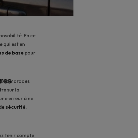
nsabilité. En ce
e qui est en
es de base
pour
res
 ses camarades
tre sur la
une erreur à ne
de sécurité
.
ez tenir compte