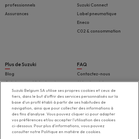
professionnels
Suzuki Connect
Assurances
Label pneumatique
Eneco
C02 & consommation
Plus de Suzuki
FAQ
Blog
Contactez-nous
Catalogues et liste de prix
Aide et assistance
Suzuki Belgium SA utilise ses propres cookies et ceux de
Presse
Déclaration d'accessibilité
tiers, dans le but d'offrir des services personnalisés sur la
Suzuki Marine
base d'un profil établi à partir de ses habitudes de
navigation, ainsi que pour collecter des informations à
Suzuki 2 Wheels
des fins d'analyse. Vous pouvez cliquer ici pour adapter
Suzuki Global
vos préférences et/ou accepter l'utilisation des cookies
ci-dessous. Pour plus d'informations, vous pouvez
consulter notre Politique en matière de cookies.