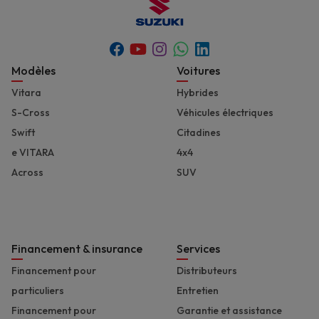
Youtube
Whatsapp
Facebook
Instagram
Linkedin
Footer
Modèles
Voitures
Vitara
Hybrides
S-Cross
Véhicules électriques
Swift
Citadines
e VITARA
4x4
Across
SUV
Financement & insurance
Services
Financement pour
Distributeurs
particuliers
Entretien
Financement pour
Garantie et assistance