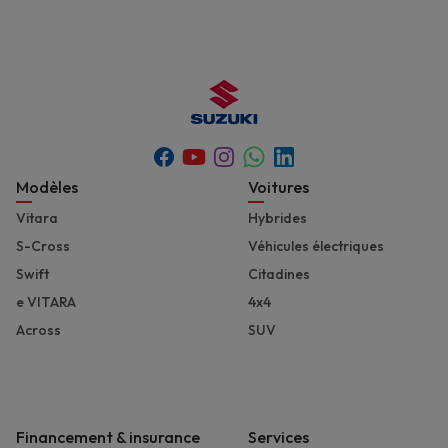
Youtube
Whatsapp
Facebook
Instagram
Linkedin
Footer
Modèles
Voitures
Vitara
Hybrides
S-Cross
Véhicules électriques
Swift
Citadines
e VITARA
4x4
Across
SUV
Financement & insurance
Services