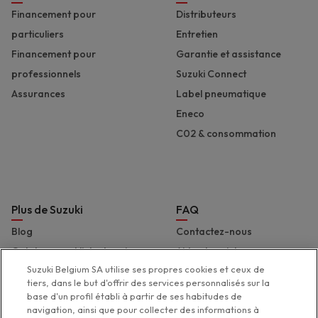
Financement pour
Distributeurs
particuliers
Entretien
Financement pour
Garantie et assistance
professionnels
Suzuki Connect
Assurances
Label pneumatique
Eneco
C02 & consommation
Plus de Suzuki
FAQ
Blog
Contactez-nous
Catalogues et liste de prix
Aide et assistance
Suzuki Belgium SA utilise ses propres cookies et ceux de
Presse
Déclaration d'accessibilité
tiers, dans le but d'offrir des services personnalisés sur la
Suzuki Marine
base d'un profil établi à partir de ses habitudes de
navigation, ainsi que pour collecter des informations à
Suzuki 2 Wheels