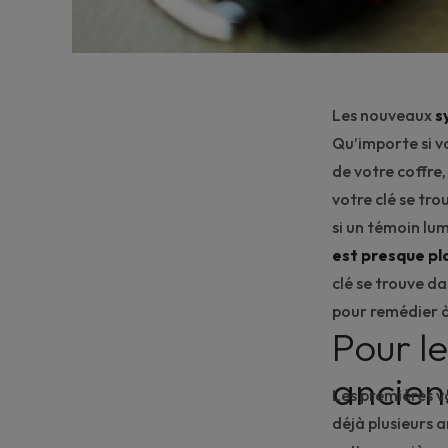
Les nouveaux
s
Qu’importe si v
de votre
coffre
votre clé se tr
si un témoin lu
est presque pl
clé se trouve da
pour remédier à
Pour l
ancien
Les premières v
déjà plusieurs 