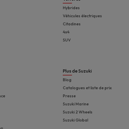
Footer
Hybrides
Véhicules électriques
Citadines
4x4
SUV
Plus de Suzuki
Blog
Catalogues et liste de prix
nce
Presse
Suzuki Marine
Suzuki 2 Wheels
Suzuki Global
on