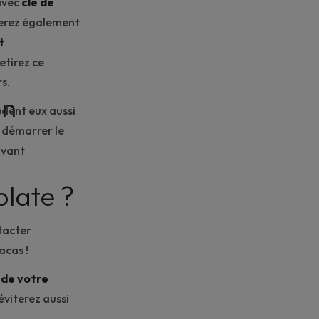
 avec
clé de
aterez également
t
etirez ce
s.
on
dent eux aussi
n démarrer le
vant
plate ?
ntacter
acas !
e de votre
éviterez aussi