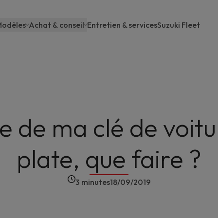
odèles
Achat & conseil
Entretien & services
Suzuki Fleet
Main
navigation
le de ma clé de voitu
plate, que faire ?
3 minutes
18/09/2019