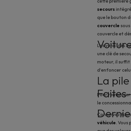
cette première g
secours
intégré
que le bouton d
couvercle
sous 
couvercle et dé
Voitur
Les véhicules S
une clé de seco
moteur, il suffit
d’enfoncer celui
La pile
Faites
Pour remplacer l
le
concessionnai
Dernie
Conservez toujo
véhicule
. Vous 
que des voleurs 