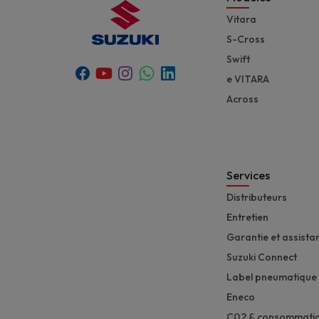
Vitara
S-Cross
Swift
Youtube
Whatsapp
Facebook
Instagram
Linkedin
e VITARA
Across
Services
Distributeurs
Entretien
Garantie et assista
Suzuki Connect
Label pneumatique
Eneco
C02 & consommati