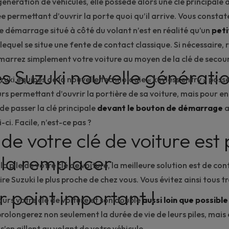
énération de véhicules, elle possède alors une clé principale
e permettant d’ouvrir la porte quoi qu’il arrive. Vous const
e démarrage situé à côté du volant n’est en réalité qu’un
peti
lequel se situe une fente de contact classique. Si nécessaire, r
marrez simplement votre voiture au moyen de la clé de secour
es Suzuki nouvelle générati
uzuki équipés de la nouvelle technologie «
keyless entry
» possè
urs permettant d’ouvrir la portière de sa voiture, mais pour e
 de passer la clé principale
devant le bouton de démarrage
a
-ci. Facile, n’est-ce pas ?
 de votre clé de voiture est 
-la remplacer
a pile de votre clé de voiture, la meilleure solution est de co
re Suzuki
le plus proche de chez vous. Vous évitez ainsi tous tr
r point important !
urs votre clé de voiture et son double
aussi loin que possibl
prolongerez non seulement la durée de vie de leurs piles, mais 
s’en aillent au volant de votre véhicule.