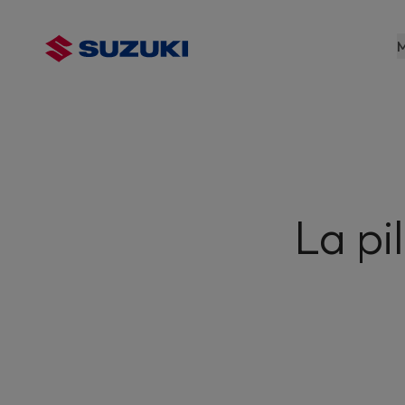
contenu
principal
M
La pi