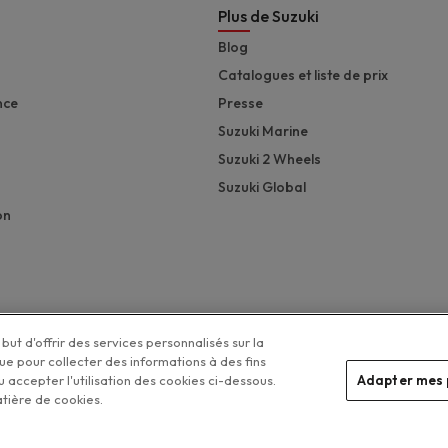
Plus de Suzuki
Blog
Catalogues et liste de prix
nce
Presse
Suzuki Marine
Suzuki 2 Wheels
Suzuki Global
on
but d'offrir des services personnalisés sur la
que pour collecter des informations à des fins
 accepter l'utilisation des cookies ci-dessous.
Adapter mes 
Legal menu
atière de cookies.
Vos préférences de cookies
tection de la vie privée
Disclaimer
Politique de gestion des cookies