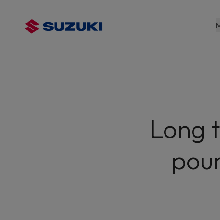
contenu
principal
M
Long t
pour