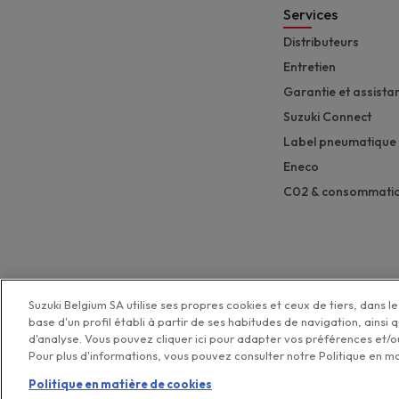
Services
Distributeurs
Entretien
Garantie et assista
Suzuki Connect
Label pneumatique
Eneco
C02 & consommati
Suzuki Belgium SA utilise ses propres cookies et ceux de tiers, dans le 
base d'un profil établi à partir de ses habitudes de navigation, ainsi 
d'analyse. Vous pouvez cliquer ici pour adapter vos préférences et/ou
Pour plus d'informations, vous pouvez consulter notre Politique en m
Politique de pro
Politique en matière de cookies