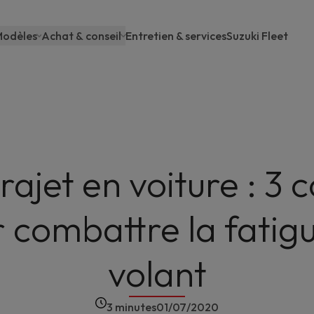
odèles
Achat & conseil
Entretien & services
Suzuki Fleet
Main
navigation
rajet en voiture : 3 c
 combattre la fatig
volant
3 minutes
01/07/2020