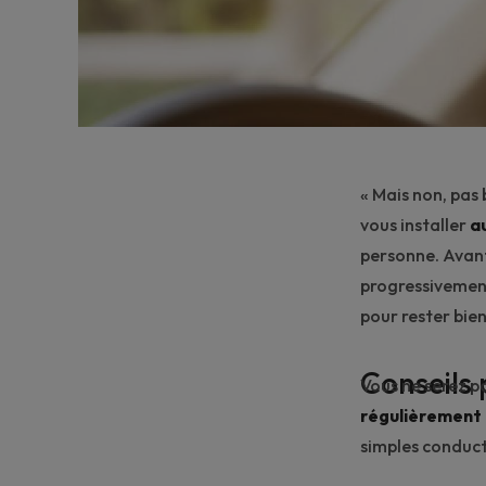
« Mais non, pas 
vous installer
a
personne. Avant
progressivement
pour rester bien 
Conseils 
Vous ne serez p
régulièrement
simples conduct