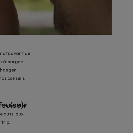
s mots avant de
e
n’épargne
 changer
nos conseils
feu(se)r
ent
s’arrêter
ue aussi aux
 trip
.