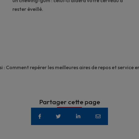
un chewing-gum : celui-ci aidera votre cerveau à
rester éveillé.
i :
Comment repérer les meilleures aires de repos et service e
Partager cette page