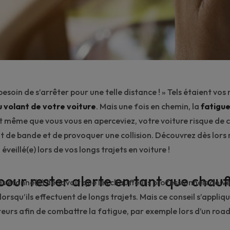
besoin de s’arrêter pour une telle distance ! » Tels étaient vo
u volant de votre voiture
. Mais une fois en chemin, la
fatigu
 même que vous vous en aperceviez, votre voiture risque de
 de bande et de provoquer une collision. Découvrez dès lors 
éveillé(e) lors de vos longs trajets en voiture !
pour rester alerte en tant que chauf
as étonné(e) de savoir que les chauffeurs professionnels doiv
lorsqu’ils effectuent de longs trajets. Mais ce conseil s’appliq
eurs afin de combattre la fatigue, par exemple lors d’un
road