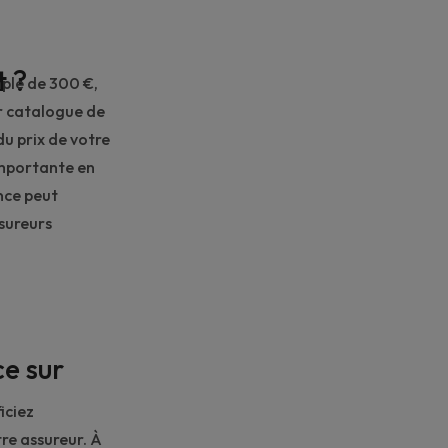
t ?
mple de 300 €,
ur catalogue de
du prix de votre
 importante en
ance peut
ssureurs
ce sur
iciez
re assureur. À