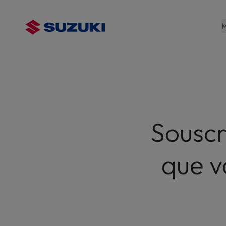
contenu
principal
M
Souscr
que v