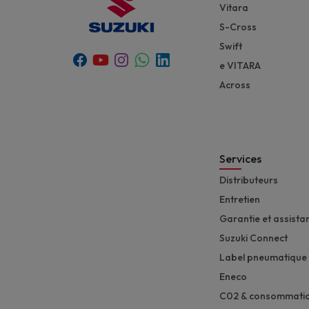
Vitara
S-Cross
Swift
Youtube
Whatsapp
Facebook
Instagram
Linkedin
e VITARA
Across
Services
Distributeurs
Entretien
Garantie et assista
Suzuki Connect
Label pneumatique
Eneco
C02 & consommati