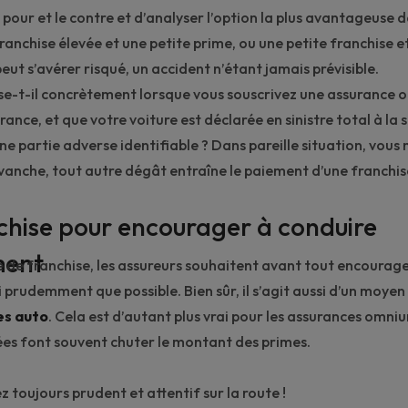
 pour et le contre et d’analyser l’option la plus avantageuse 
franchise élevée et une petite prime, ou une petite franchise 
peut s’avérer risqué, un accident n’étant jamais prévisible.
se-t-il concrètement lorsque vous souscrivez une assurance
urance
, et que votre voiture est déclarée en sinistre total à la 
ne partie adverse identifiable ? Dans pareille situation, vous
evanche, tout autre dégât entraîne le paiement d’une franchis
chise pour encourager à conduire
ent
 de franchise, les assureurs souhaitent avant tout encourage
 prudemment que possible. Bien sûr, il s’agit aussi d’un moye
es auto
. Cela est d’autant plus vrai pour les assurances omniu
ées font souvent chuter le montant des primes.
ez toujours prudent et attentif sur la route !