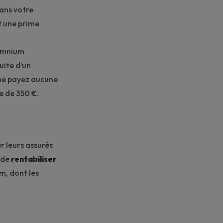
dans votre
et une prime
 omnium
suite d’un
 ne payez aucune
e de 350 €.
r leurs assurés
n de
rentabiliser
m, dont les