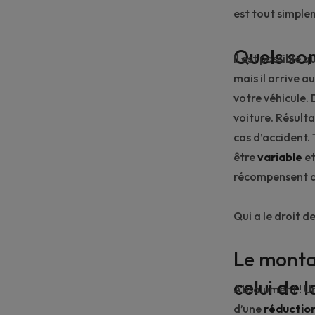
est tout simple
Quels son
Il est possible 
mais il arrive 
votre véhicule. 
voiture. Résulta
cas d’accident. 
être
variable
e
récompensent ai
Qui a le droit d
Le montan
celui de 
Absolument ! Un
d’une
réductio