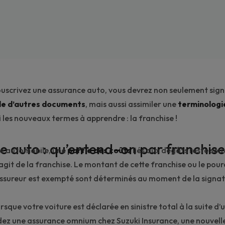
uscrivez une assurance auto, vous devrez non seulement sig
de d’autres documents
, mais aussi assimiler une
terminologi
 les nouveaux termes à apprendre : la franchise !
e auto : qu’entend-on par franchise
tre automobile, une
partie des coûts
liés aux dégâts reste so
 s’agit de la franchise. Le montant de cette franchise ou le po
assureur est exempté sont déterminés au moment de la signat
lorsque votre voiture est déclarée en sinistre total à la suite d’
dez une assurance omnium chez
Suzuki Insurance
, une nouvell