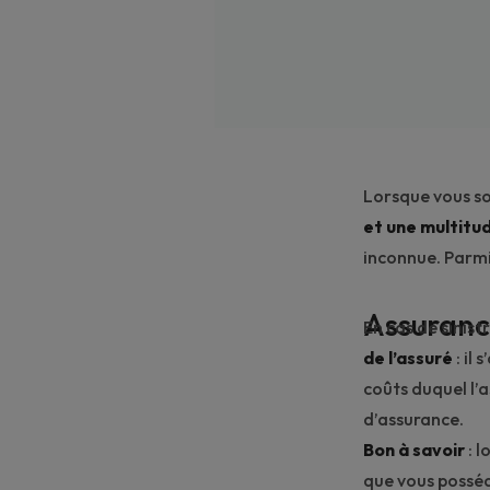
Lorsque vous so
et une multitu
inconnue. Parmi
Assuranc
En cas de sinis
de l’assuré
: il
coûts duquel l’
d’assurance.
Bon à savoir
: 
que vous possé