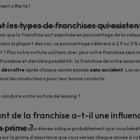
ment offerte !
t les types de franchises qui existen
que la franchise d’une assurance soit un montant fixe, par exe
aussi que la franchise soit exprimée en pourcentage de la vale
Dans la plupart des cas, ce pourcentage s’élèvera à 2,5 ou 3 % 
t ? Plus votre voiture coûtera cher, plus votre franchise sera
Troisième et dernière possibilité : la franchise de votre assur
t
décroître
après chaque année passée
sans accident
. Les a
nsi les conducteurs pour leur bonne conduite.
e conduire votre voiture de leasing ?
t de la franchise a-t-il une influen
la prime ?
e franchise plus élevée indique probablement que vous bénéf
n
sur la prime d’assurance que vous versez chaque année à vot