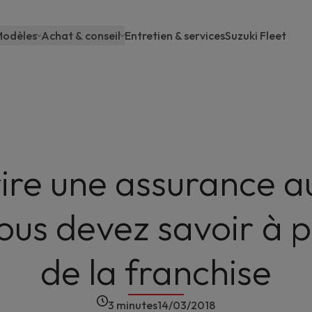
odèles
Achat & conseil
Entretien & services
Suzuki Fleet
Main
navigation
ire une assurance au
ous devez savoir à 
de la franchise
3 minutes
14/03/2018