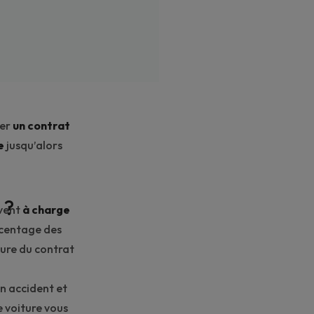
ner
un contrat
e
jusqu’alors
 ?
uvent
à charge
urcentage des
ure du contrat
un accident et
e voiture vous