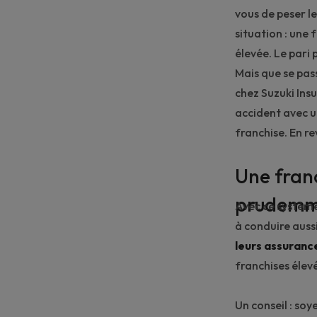
vous de peser le
situation : une 
élevée. Le pari 
Mais que se pas
chez
Suzuki Ins
accident avec u
franchise. En r
Une fran
prudemm
Avec ce système
à conduire aussi
leurs assuranc
franchises élev
Un conseil : soy