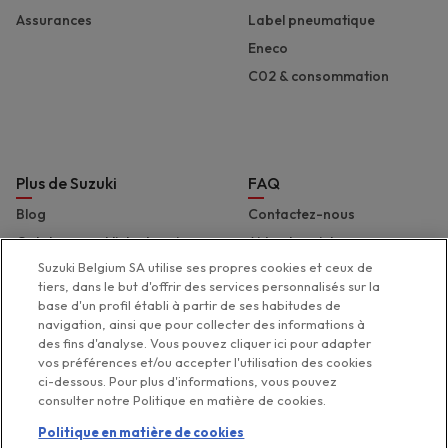
Assurances
Label pneumatique
Eneco
C02 & consommation
Plus de Suzuki
FAQ
Blog
Contactez-nous
Catalogues et liste de prix
Aide et assistance
Suzuki Belgium SA utilise ses propres cookies et ceux de
Presse
Déclaration d'accessibilité
tiers, dans le but d'offrir des services personnalisés sur la
Suzuki Marine
base d'un profil établi à partir de ses habitudes de
navigation, ainsi que pour collecter des informations à
Suzuki 2 Wheels
des fins d'analyse. Vous pouvez cliquer ici pour adapter
Suzuki Global
vos préférences et/ou accepter l'utilisation des cookies
ci-dessous. Pour plus d'informations, vous pouvez
consulter notre Politique en matière de cookies.
Politique en matière de cookies