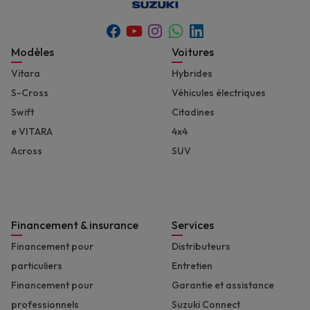
Youtube
Whatsapp
Facebook
Instagram
Linkedin
Footer
Modèles
Voitures
Vitara
Hybrides
S-Cross
Véhicules électriques
Swift
Citadines
e VITARA
4x4
Across
SUV
Financement & insurance
Services
Financement pour
Distributeurs
particuliers
Entretien
Financement pour
Garantie et assistance
professionnels
Suzuki Connect