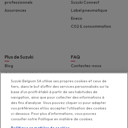
professionnels
Suzuki Connect
Assurances
Label pneumatique
Eneco
C02 & consommation
Plus de Suzuki
FAQ
Blog
Contactez-nous
Catalogues et liste de prix
Aide et assistance
Suzuki Belgium SA utilise ses propres cookies et ceux de
Presse
Déclaration d'accessibilité
tiers, dans le but d'offrir des services personnalisés sur la
Suzuki Marine
base d'un profil établi à partir de ses habitudes de
navigation, ainsi que pour collecter des informations à
Suzuki 2 Wheels
des fins d'analyse. Vous pouvez cliquer ici pour adapter
Suzuki Global
vos préférences et/ou accepter l'utilisation des cookies
ci-dessous. Pour plus d'informations, vous pouvez
consulter notre Politique en matière de cookies.