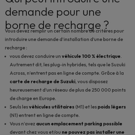
demande pour une
borne de recharge ?
Vous devez remplir un certain nombre de critères pour
introduire une demande d’installation d’une borne de
recharge :
vous devez conduire un
véhicule 100 % électrique
.
Autrement dit, les
plug-in hybrides
, tels que le
Suzuki
Across
,
n’entrent pas en ligne de compte. Grâce à la
carte de recharge de Suzuki
, vous disposez
heureusement d’un réseau de plus de 250 000 points
de charge en Europe.
Seuls les
véhicules utilitaires
(M1) et les
poids légers
(N1) entrent en ligne de compte.
Vous n’avez
aucun emplacement parking possible
devant chez vous et/ou
ne pouvez pas installer une