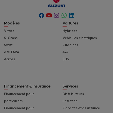
Youtube
Whatsapp
Facebook
Instagram
Linkedin
Footer
Modèles
Voitures
Vitara
Hybrides
S-Cross
Véhicules électriques
Swift
Citadines
e VITARA
4x4
Across
SUV
Financement & insurance
Services
Financement pour
Distributeurs
particuliers
Entretien
Financement pour
Garantie et assistance