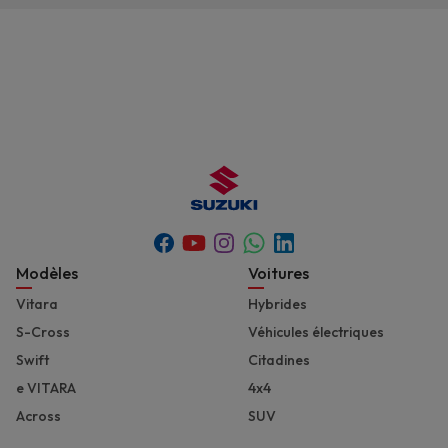
Youtube
Whatsapp
Facebook
Instagram
Linkedin
Footer
Modèles
Voitures
Vitara
Hybrides
S-Cross
Véhicules électriques
Swift
Citadines
e VITARA
4x4
Across
SUV