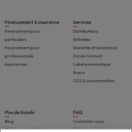
Financement & insurance
Services
Financement pour
Distributeurs
particuliers
Entretien
Financement pour
Garantie et assistance
professionnels
Suzuki Connect
Assurances
Label pneumatique
Eneco
C02 & consommation
Plus de Suzuki
FAQ
Blog
Contactez-nous
Catalogues et liste de prix
Aide et assistance