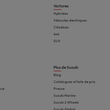
Footer
Voitures
Hybrides
Véhicules électriques
Citadines
4x4
SUV
Plus de Suzuki
Blog
Catalogues et liste de prix
nce
Presse
Suzuki Marine
Suzuki 2 Wheels
Suzuki Global