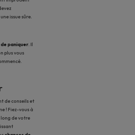
 devez
une issue sûre.
e de paniquer
. Il
on plus vous
 commencé.
r
t de conseils et
e ! Fiez-vous à
 long de votre
issant
vos
chances de