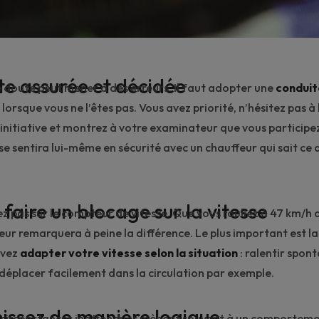
te assurée et décidée
 doute peut mener à des erreurs. Il faut adopter une
conduit
lorsque vous ne l’êtes pas. Vous avez priorité, n’hésitez pas à 
’initiative et montrez à votre examinateur que vous particip
Il se sentira lui-même en sécurité avec un chauffeur qui sait ce q
 faire un blocage sur la vitesse
ez pas sur le compteur de vitesse. Que vous rouliez à 47 km/h 
ur remarquera à peine la différence. Le plus important est l
avez
adapter votre vitesse selon la situation
: ralentir spon
 déplacer facilement dans la circulation par exemple.
hissez de manière logique
es circonstances inattendues mènent souvent à un comportem