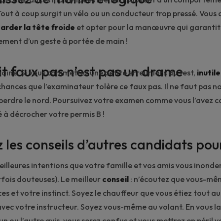
out à coup surgit un vélo ou un conducteur trop pressé. Vous
arder la tête froide
et opter pour la manœuvre qui garantit 
lement d’un geste à portée de main !
it faux pas n’est pas un drame
maine. Si vous commettez une petite erreur lors du test,
inutil
hances que l’examinateur tolère ce faux pas. Il ne faut pas n
perdre le nord. Poursuivez votre examen comme vous l’avez
é à décrocher votre permis B !
z les conseils d’autres candidats pou
eilleures intentions que votre famille et vos amis vous inonden
rfois douteuses). Le meilleur
conseil
: n’écoutez que vous-mêm
s et votre instinct. Soyez le chauffeur que vous étiez tout au
vec votre instructeur. Soyez vous-même au volant. En vous la
’un ou l’autre avis, vous serez confus et vous mettrez en péril 