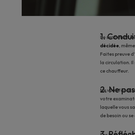
1. Condui
Le sentiment de
décidée
, même 
Faites preuve d
la circulation. 
ce chauffeur.
2. Ne pas
Ne vous focalis
votre examinate
laquelle vous s
de besoin ou se
3. Réfléc
Sur la route, l