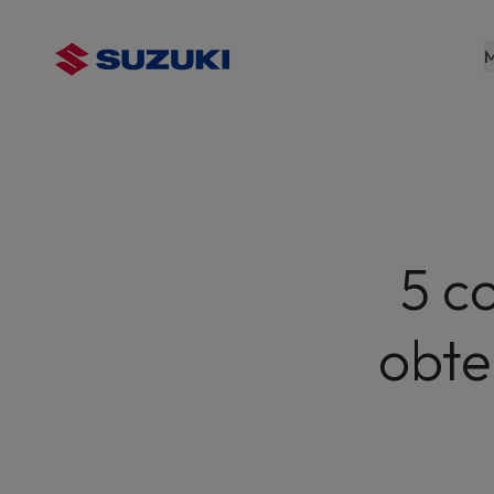
contenu
principal
M
5 c
obte