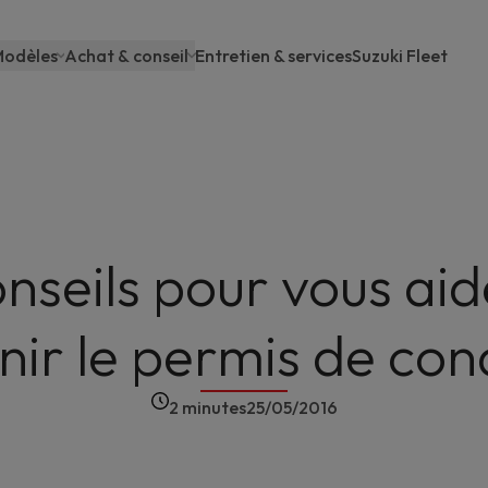
odèles
Achat & conseil
Entretien & services
Suzuki Fleet
Main
navigation
onseils pour vous aid
nir le permis de con
2 minutes
25/05/2016