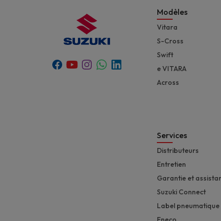
Modèles
Vitara
S-Cross
Swift
Youtube
Whatsapp
Facebook
Instagram
Linkedin
e VITARA
Across
Services
Distributeurs
Entretien
Garantie et assista
Suzuki Connect
Label pneumatique
Eneco