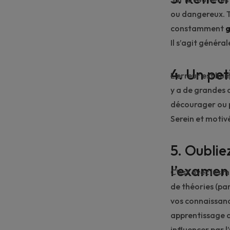
ou dangereux. T
constamment
g
Il s’agit généra
4. Un pet
L’erreur est hu
y a de grandes c
décourager ou 
Serein et motiv
5. Oublie
l’examen
C’est avec les m
de théories (pa
vos connaissance
apprentissage a
influencer par l