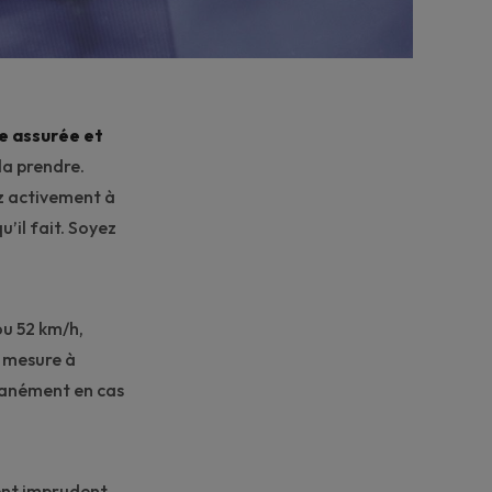
e assurée et
la prendre.
ez activement à
u’il fait. Soyez
ou 52 km/h,
a mesure à
tanément en cas
ent imprudent