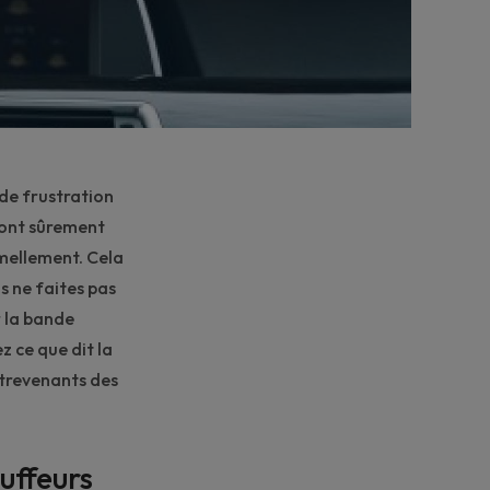
 de frustration
ront sûrement
rmellement. Cela
us ne faites pas
r la bande
z ce que dit la
ontrevenants des
auffeurs