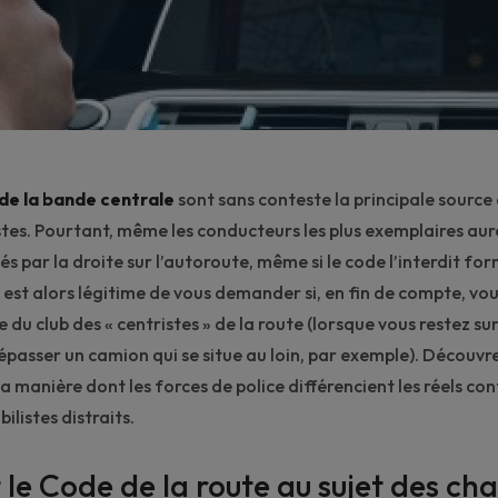
de la bande centrale
sont sans conteste la principale source
tes. Pourtant, même les conducteurs les plus exemplaires au
s par la droite sur l’autoroute, même si le code l’interdit fo
Il est alors légitime de vous demander si, en fin de compte, vo
e du club des « centristes » de la route (lorsque vous restez su
passer un camion qui se situe au loin, par exemple). Découvre
t la manière dont les forces de police différencient les réels c
listes distraits.
t le Code de la route au sujet des ch