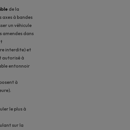
ible
de la
es axes à bandes
sser un véhicule
des amendes dans
nt
e interdite) et
t autorisé à
table entonnoir
xposent à
eure).
ler le plus à
ulant sur la