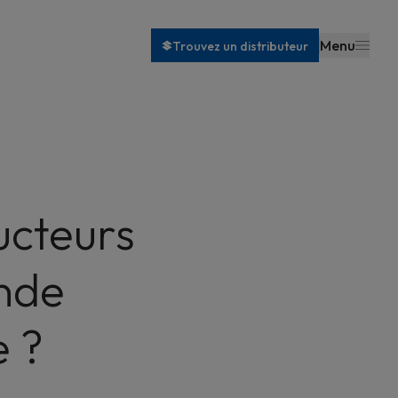
Menu
Trouvez un distributeur
ucteurs
ande
e ?