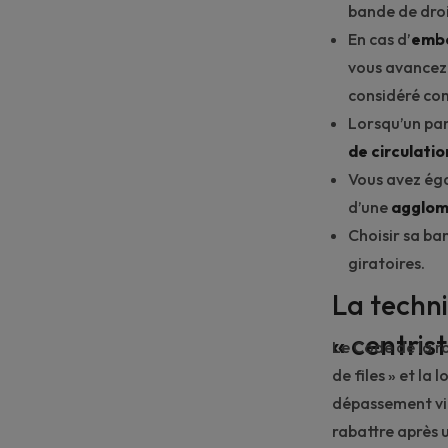
bande de droi
En cas d’
embo
vous avancez 
considéré co
Lorsqu’un pan
de circulatio
Vous avez égal
d’une
agglom
Choisir sa ba
giratoires
.
La techni
« centrist
Le Code de la r
de files » et l
dépassement via
rabattre après u