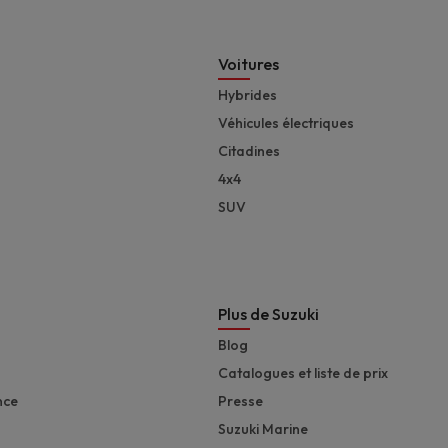
Footer
Voitures
Hybrides
Véhicules électriques
Citadines
4x4
SUV
Plus de Suzuki
Blog
Catalogues et liste de prix
nce
Presse
Suzuki Marine