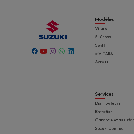
Modèles
Vitara
S-Cross
Swift
Youtube
Whatsapp
Facebook
Instagram
Linkedin
e VITARA
Across
Services
Distributeurs
Entretien
Garantie et assista
Suzuki Connect