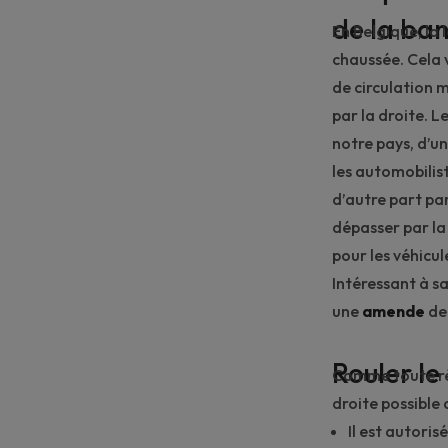
de la ba
En Belgique, la 
chaussée. Cela 
de circulation m
par la droite. 
notre pays, d’un
les
automobilist
d’autre part pa
dépasser par la
pour les véhicule
Intéressant à sa
une
amende
d
Rouler le
Comme toute règ
droite possible
Il est autoris