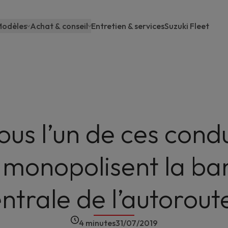
odèles
Achat & conseil
Entretien & services
Suzuki Fleet
Main
navigation
ous l’un de ces cond
 monopolisent la b
ntrale de l’autorout
4 minutes
31/07/2019