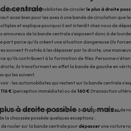
nde centrale
loi impose aux automobilistes de circuler
le plus à droite poss
vaut aussi bien pour les axes à une bande de circulation que l
ultiples et explique pourquoi il est interdit chez nous de dépa
Les amoureux de la bande centrale s’exposent donc à de lour
e part parce qu’ils créent une situation dangereuse (ils force
es souvent frustrés
à les dépasser par la droite, une manœuvr
rce qu’ils contribuent à la formation de
files
. Personne n’étan
 droite, ils transforment en effet la bande de gauche en véri
s qui les suivent.
voir : les automobilistes qui restent sur la bande centrale s’e
e
116 €
(perception immédiate) ou de
160 €
(transaction ultéri
 plus à droite possible : oui, mais…
le qui se respecte, celle qui impose aux automobilistes de rou
 de la chaussée possède quelques exceptions :
é de rouler sur la bande centrale pour
dépasser
une voiture ro