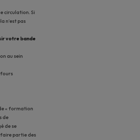
e circulation. Si
la n’est pas
sir votre bande
ion au sein
efours
 de « formation
s de
gé de se
faire partie des