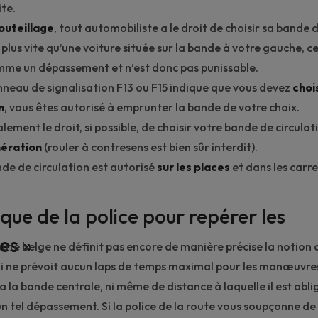
te.
uteillage
, tout automobiliste a le droit de choisir sa bande d
plus vite qu’une voiture située sur la bande à votre gauche, ce
mme un dépassement et n’est donc pas punissable.
neau de signalisation F13 ou F15 indique que vous devez
choi
n
, vous êtes autorisé à emprunter la bande de votre choix.
ement le droit, si possible, de choisir votre bande de circulat
ération
(rouler à contresens est bien sûr interdit).
nde de circulation est autorisé
sur les places
et dans les
carr
que de la police pour repérer les
es »
oute belge ne définit pas encore de manière précise la notion
a loi ne prévoit aucun laps de temps maximal pour les manœuvre
 la bande centrale, ni même de distance à laquelle il est obli
n tel dépassement. Si la police de la route vous soupçonne de 