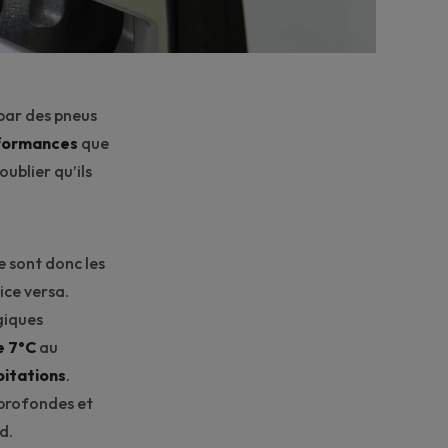
 par des pneus
rformances
que
oublier qu’ils
e sont donc les
ice versa.
giques
e 7°C
au
pitations
.
 profondes et
d.