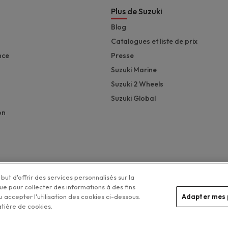
Plus de Suzuki
Blog
Catalogues et liste de prix
nce
Presse
Suzuki Marine
Suzuki 2 Wheels
Suzuki Global
on
but d'offrir des services personnalisés sur la
que pour collecter des informations à des fins
 accepter l'utilisation des cookies ci-dessous.
Adapter mes 
Legal menu
atière de cookies.
Vos préférences de cookies
tection de la vie privée
Disclaimer
Politique de gestion des cookies