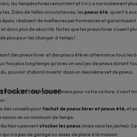
mars, les températures remontent et il n’y a normalement plus
utes. Dans de telles circonstances, les
pneus été
, quant à eu
 épais, réalisent de meilleures performances et garantissent
et donc plus de sécurité. Notez que les pneus hiver s’usent plus
 de plus pour les changer à temps !
lisant des pneus hiver et des pneus été en alternance tous les 
x fois plus longtemps qu’avec un seul jeu de pneus durant tout
ndu, pouvoir d’abord investir dans un deuxième set de pneus.
, stocker ou louer
z utiliser les deux types de pneus pour votre voiture, il vaut 
ur :
ra des conseils pour
l’achat de pneus hiver et pneus été,
et po
 saison en un minimum de temps.
tributeurs peuvent
stocker les pneus
(mais sans les jantes). Ce
i qui n’a pas de garage ou assez de place à la maison.