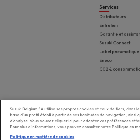
Services
Distributeurs
Entretien
Garantie et assista
Suzuki Connect
Label pneumatique
Eneco
C02 & consommati
Suzuki Belgium SA utilise ses propres cookies et ceux de tiers, dans le 
base d'un profil établi à partir de ses habitudes de navigation, ainsi 
d'analyse. Vous pouvez cliquer ici pour adapter vos préférences et/ou
Pour plus d'informations, vous pouvez consulter notre Politique en m
Politique de pro
Politique en matière de cookies