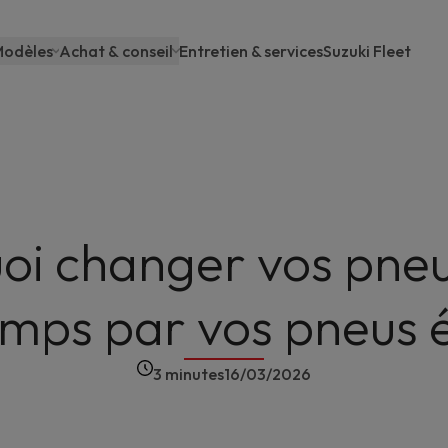
odèles
Achat & conseil
Entretien & services
Suzuki Fleet
Main
navigation
oi changer vos pneu
emps par vos pneus é
3 minutes
16/03/2026