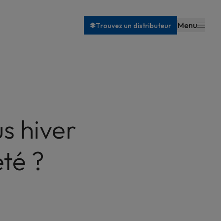
Menu
Trouvez un distributeur
s hiver
té ?