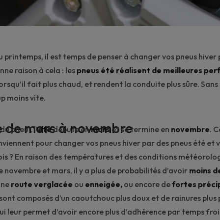
du printemps, il est temps de penser à changer vos pneus hiver
onne raison à cela : les
pneus été réalisent de meilleures pe
lorsqu’il fait plus chaud, et rendent la conduite plus sûre. Sans 
p moins vite.
é de mars à novembre
u pneu’, l’
été
débute en
mars
et se termine en
novembre
. C
nviennent pour changer vos pneus hiver par des pneus été et v
is ? En raison des températures et des conditions météorolo
 novembre et mars, il y a plus de probabilités d’avoir
moins d
une
route
verglacée
ou
enneigée,
ou encore de
fortes
préci
sont composés d’un caoutchouc plus doux et de rainures plus
qui leur permet d’avoir encore plus d’adhérence par temps froi