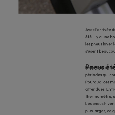
Avec l’arrivée 
été. Il y a une b
les pneus hiver 
s’usent beaucou
Pneus ét
Dans ‘le monde d
périodes qui co
Pourquoi ces mo
attendues. Entre
thermomètre, 
Les
pneus hiver
plus larges, ce 