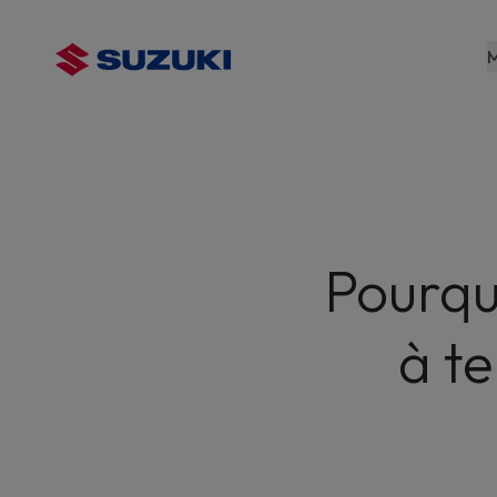
contenu
principal
M
Pourqu
à t