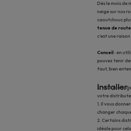
Dès le mois de 
neige sur nos ro
caoutchouc plus
tenue de route
c’est une raison
Conseil
: en uti
pouvez tenir deu
faut, bien ente
Installer
Si vous souhaite
votre distribute
1. Il vous donne
changer chaque
2. Certains dis
idéale pour celu