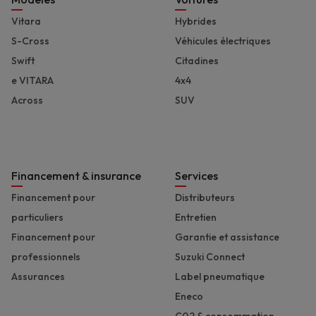
Footer
Vitara
Hybrides
S-Cross
Véhicules électriques
Swift
Citadines
e VITARA
4x4
Across
SUV
Financement & insurance
Services
Financement pour
Distributeurs
particuliers
Entretien
Financement pour
Garantie et assistance
professionnels
Suzuki Connect
Assurances
Label pneumatique
Eneco
C02 & consommation