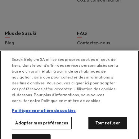
Plus de Suzuki
FAQ
Blog
Contactez-nous
Catalogues et liste de prix
Aide et assistance
Suzuki Belgium SA utilise ses propres cookies et ceux de
Presse
Déclaration d'accessibilité
tiers, dans le but d'offrir des services personnalisés sur la
Suzuki Marine
base d'un profil établi à partir de ses habitudes de
navigation, ainsi que pour collecter des informations à
Suzuki 2 Wheels
des fins d'analyse. Vous pouvez cliquer ici pour adapter
Suzuki Global
vos préférences et/ou accepter l'utilisation des cookies
ci-dessous. Pour plus d'informations, vous pouvez
consulter notre Politique en matière de cookies.
Politique en matière de cookies
Legal menu
Adapter mes préférences
Tout refuser
Politique de protection de la
Politique de gestion des
Vos préférences de
Disclaimer
cookies
vie privée
cookies