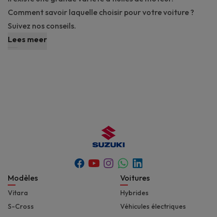
Comment savoir laquelle choisir pour votre voiture ?
Suivez nos conseils.
Lees meer
Youtube
Whatsapp
Facebook
Instagram
Linkedin
Footer
Modèles
Voitures
Vitara
Hybrides
S-Cross
Véhicules électriques