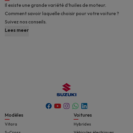
Il existe une grande variété d’huiles de moteur.
Comment savoir laquelle choisir pour votre voiture ?
Suivez nos conseils.
Lees meer
Youtube
Whatsapp
Facebook
Instagram
Linkedin
Footer
Modèles
Voitures
Vitara
Hybrides
S-Cross
Véhicules électriques