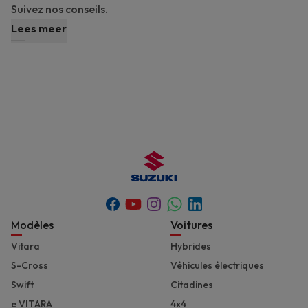
Suivez nos conseils.
Lees meer
Youtube
Whatsapp
Facebook
Instagram
Linkedin
Footer
Modèles
Voitures
Vitara
Hybrides
S-Cross
Véhicules électriques
Swift
Citadines
e VITARA
4x4