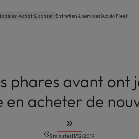
odèles
Achat & conseil
Entretien & services
Suzuki Fleet
Main
navigation
s phares avant ont j
e en acheter de nou
»
3 minutes
11/12/2019