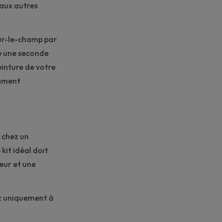
 aux autres
sur-le-champ par
me une seconde
einture
de votre
omment
u chez un
kit idéal doit
teur et une
ez uniquement à