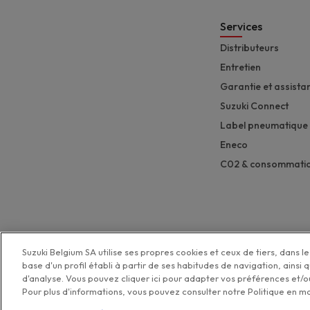
Services
Distributeurs
Entretien
Garantie et assista
Suzuki Connect
Label pneumatique
Eneco
C02 & consommati
Suzuki Belgium SA utilise ses propres cookies et ceux de tiers, dans le 
base d'un profil établi à partir de ses habitudes de navigation, ainsi 
d'analyse. Vous pouvez cliquer ici pour adapter vos préférences et/ou
Pour plus d'informations, vous pouvez consulter notre Politique en m
Politique de pro