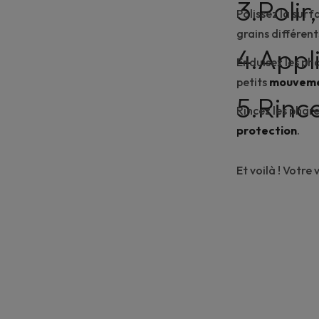
3.Polir
Polissez la surf
grains différent
4.Appli
Enduisez les pha
petits
mouvemen
5.Rinc
Rincez les phare
protection
.
Et voilà ! Votre