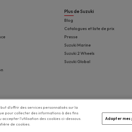
Plus de Suzuki
Blog
Catalogues et liste de prix
nce
Presse
Suzuki Marine
Suzuki 2 Wheels
Suzuki Global
on
but d'offrir des services personnalisés sur la
que pour collecter des informations à des fins
 accepter l'utilisation des cookies ci-dessous.
Adapter mes 
Legal menu
atière de cookies.
Vos préférences de cookies
tection de la vie privée
Disclaimer
Politique de gestion des cookies