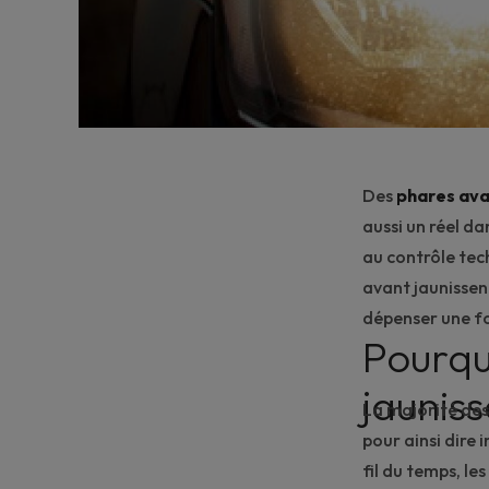
Des
phares ava
aussi un réel da
au
contrôle tec
avant
jaunissen
dépenser une fo
Pourqu
jauniss
La majorité des
pour ainsi dire 
fil du temps, les