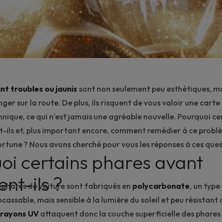
nt troubles ou jaunis
sont non seulement peu esthétiques, m
nger sur la route. De plus, ils risquent de vous valoir une cart
hnique
, ce qui n’est jamais une agréable nouvelle. Pourquoi c
t-ils et, plus important encore, comment remédier à ce probl
rtune ? Nous avons cherché pour vous les réponses à ces ques
oi certains phares avant
ent-ils ?
 phares de voiture sont fabriqués en
polycarbonate
, un type
incassable, mais sensible à la lumière du soleil et peu résistant 
rayons UV
attaquent donc la couche superficielle des phares 