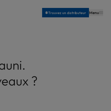
Menu
Trouvez un distributeur
auni.
veaux ?