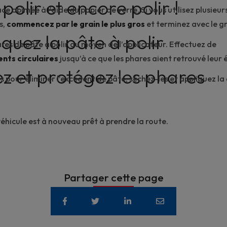
, polir et encore polir !
ace abîmée à l’aide du papier de verre. Si vous utilisez plusieur
s,
commencez par le grain le plus gros
et terminez avec le gra
quez la pâte à polir
res de pâte à polir au moyen de l’applicateur. Effectuez de
ts circulaires
jusqu’à ce que les phares aient retrouvé leur 
ez et protégez les phares
s pour éliminer l’excédent de pâte, séchez-les et appliquez la
 véhicule est à nouveau prêt à prendre la route.
Partager cette page