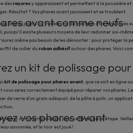
ue des
rayures
y apparaissent et permettent à la poussière et
oger. Résultat ? Vos phares avant jaunissent et se troublent.
ares avant comme neufs
es phares jaunis ou troubles ne doivent pas être remplacés 
l, puisqu’il existe plusieurs moyens de leur redonner soi-mê
n’aurez même pas besoin de les démonter : pour protéger la
p
 suffit de coller du
ruban adhésif
autour des phares. Voici c
ez un kit de polissage pour
s
un
kit de polissage pour phares avant
, que ce soit en ligne o
et vous serez correctement équipé pour réparer vos phares. Le 
er de verre d’un grain adéquat, de la pâte à polir, un applica
ction.
oyez vos phares avant
 expliquer comment procéder pour cette seconde étape. Veill
d’eau savonnée, et le tour est joué !