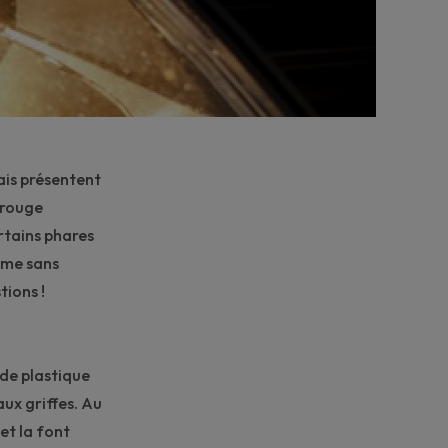
ais présentent
e rouge
ertains
phares
ème sans
tions !
 de plastique
aux griffes. Au
et la font