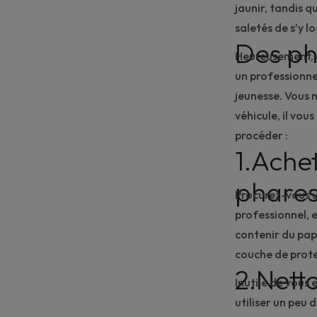
jaunir, tandis q
saletés de s’y l
Des ph
Heureusement, d
un professionne
jeunesse. Vous 
véhicule, il vous
procéder :
1.Achet
phare
Procurez-vous 
professionnel, 
contenir du papi
couche de prote
2.Nett
Inutile de vous
utiliser un peu 