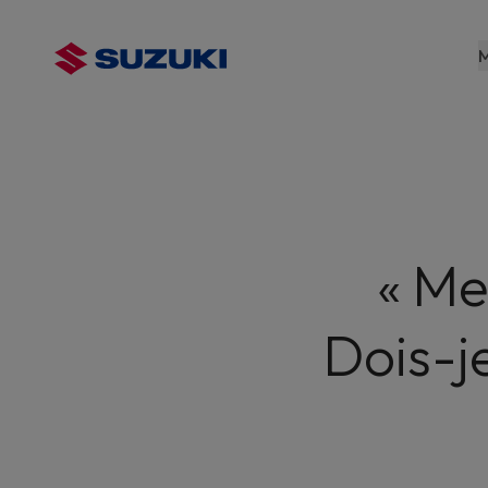
contenu
principal
M
« Me
Dois-j