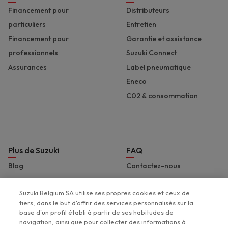
Financement pour
Distributeurs
particuliers
Entretien
Financement pour
Garantie et assistance
professionnels
Suzuki Connect
Assurances
Label pneumatique
Eneco
C02 & consommation
Plus de Suzuki
FAQ
Blog
Contactez-nous
Catalogues et liste de prix
Aide et assistance
Suzuki Belgium SA utilise ses propres cookies et ceux de
Presse
Déclaration d'accessibilité
tiers, dans le but d'offrir des services personnalisés sur la
Suzuki Marine
base d'un profil établi à partir de ses habitudes de
navigation, ainsi que pour collecter des informations à
Suzuki 2 Wheels