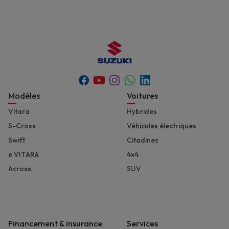
Youtube
Whatsapp
Facebook
Instagram
Linkedin
Footer
Modèles
Voitures
Vitara
Hybrides
S-Cross
Véhicules électriques
Swift
Citadines
e VITARA
4x4
Across
SUV
Financement & insurance
Services