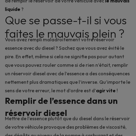
de remplir le réservoir de votre véhicule avec
le mauvais
liquide
?
Que se passe-t-il si vous
faites le mauvais plein ?
Vous avez rempli maladroitement votre réservoir
essence avec du
diesel
? Sachez que vous avez évité le
pire. En effet, même si cela ne signifie pas pour autant
que vous pouvez rouler comme si de rien n’était, remplir
un réservoir diesel avec de
l’essence
a des conséquences
nettement plus dramatiques que l’inverse. Qu’importe le
sens de votre erreur, le mot d’ordre est d’
agir vite
!
Remplir de l’essence dans un
réservoir diesel
Mettre de l’essence plutôt que du diesel dans le réservoir
de votre véhicule provoque des problèmes de viscosité,
des dégâts au niveau de la pompe à carburant et des