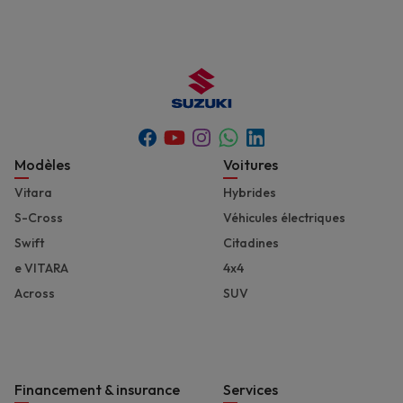
Youtube
Whatsapp
Facebook
Instagram
Linkedin
Footer
Modèles
Voitures
Vitara
Hybrides
S-Cross
Véhicules électriques
Swift
Citadines
e VITARA
4x4
Across
SUV
Financement & insurance
Services