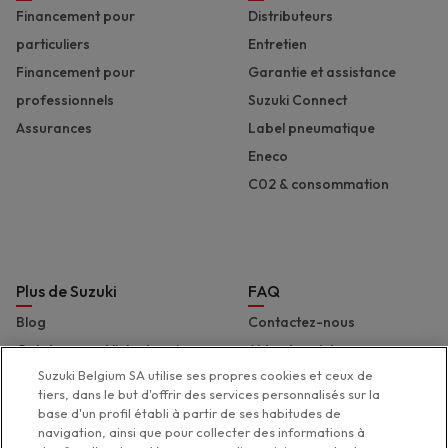
Financement pour
Distributeurs
particuliers
Entretien
Financement pour
Garantie et assistance
professionnels
Suzuki Connect
Assurances
Label pneumatique
Eneco
C02 & consommation
Plus de Suzuki
FAQ
Blog
Contactez-nous
Catalogues et liste de prix
Aide et assistance
Suzuki Belgium SA utilise ses propres cookies et ceux de
Presse
Déclaration d'accessibilité
tiers, dans le but d'offrir des services personnalisés sur la
Suzuki Marine
base d'un profil établi à partir de ses habitudes de
navigation, ainsi que pour collecter des informations à
Suzuki 2 Wheels