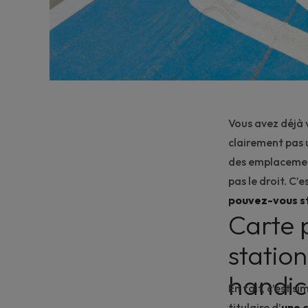
Vous avez déjà v
clairement pas 
des emplacement
pas le droit. C’
pouvez-vous s
Carte 
statio
handi
En fait, c’est 
titulaire d’
une 