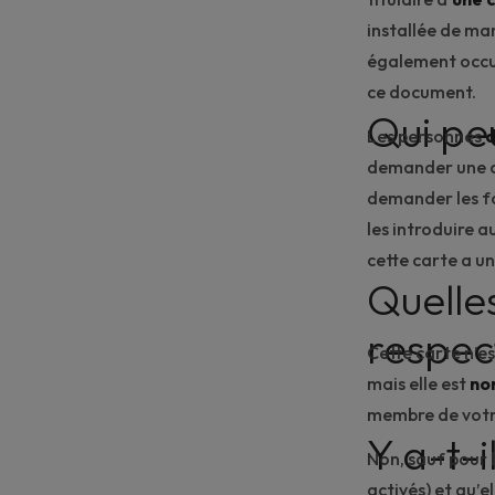
installée de ma
également occu
ce document.
Qui peu
Les personnes
d
demander une c
demander les f
les introduire a
cette carte a u
Quelle
respec
Cette carte n’es
mais elle est
no
membre de votre 
Y a-t-i
Non, sauf pour 
activés) et qu’e