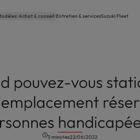
odèles
Achat & conseil
Entretien & services
Suzuki Fleet
Main
navigation
 pouvez-vous stat
n emplacement réser
rsonnes handicapée
3 minutes
22/06/2022