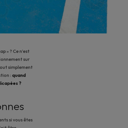
ap » ? Ce n’est
tionnement sur
tout simplement
tion :
quand
dicapées ?
onnes
nts si vous êtes
 doit être