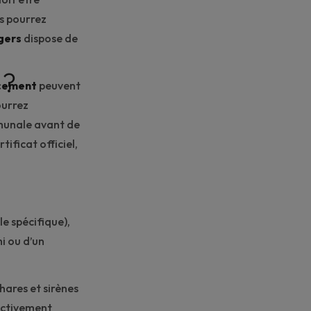
s pourrez
gers
dispose de
 ?
acement
peuvent
ourrez
munale avant de
tificat officiel,
le spécifique),
i ou d’un
hares et sirènes
fectivement