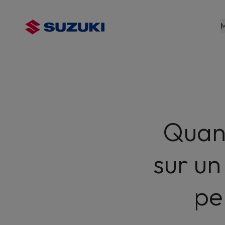
contenu
principal
M
Quand
sur u
pe