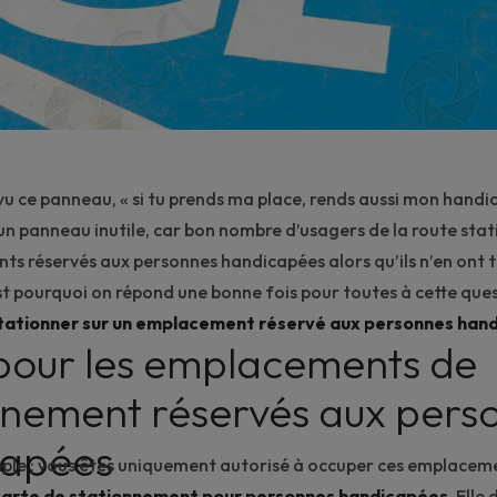
u ce panneau, « si tu prends ma place, rends aussi mon handic
un panneau inutile, car bon nombre d’usagers de la route sta
s réservés aux personnes handicapées alors qu’ils n’en ont 
est pourquoi on répond une bonne fois pour toutes à cette ques
tationner sur un emplacement réservé aux personnes han
pour les emplacements de
nnement réservés aux pers
capées
simple : vous êtes uniquement autorisé à occuper ces emplaceme
carte de stationnement pour personnes handicapées
. Elle