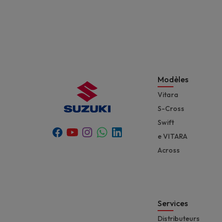
Modèles
Vitara
S-Cross
Swift
Youtube
Whatsapp
Facebook
Instagram
Linkedin
e VITARA
Across
Services
Distributeurs