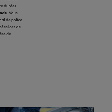
e durée).
nde
. Vous
al de police.
ées lors de
ière de