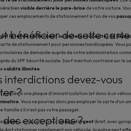
nière bien
visible derrière le
pare-brise
de votre voiture. Vou
per ces emplacements de stationnement si l’un de vos
passa
t bénéficier de cette carte
ont l’état de santé réduit ou limite les capacités de dépl
arte de stationnement pour personnes handicapées. Vous p
ormulaires de demande auprès de votre administration com
uprès du SPF Sécurité sociale. Sauf mention contraire sur le cer
ne
validité illimitée
.
s interdictions devez-vous
ter ?
t pas liée à une plaque d’immatriculation (et donc à un véhicu
minative
. Vous ne pourrez donc pas employer la carte d’un am
famille s’il n’est pas votre passager.
l des exceptions ?
la
police
. Lorsqu’elle a reçu
un appel urgent
(bref, avec gyrop
lle doit stationner rapidement son véhicule, la police peut ef