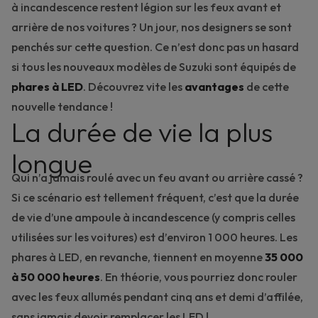
à incandescence restent légion sur les feux avant et
arrière de nos voitures ? Un jour, nos designers se sont
penchés sur cette question. Ce n’est donc pas un hasard
si tous les
nouveaux modèles de Suzuki
sont équipés de
phares à LED
. Découvrez vite les
avantages
de cette
nouvelle tendance !
La durée de vie la plus
longue
Qui n’a jamais roulé avec un
feu avant ou arrière
cassé ?
Si ce scénario est tellement fréquent, c’est que la durée
de vie d’une ampoule à incandescence (y compris celles
utilisées sur les voitures) est d’environ 1 000 heures. Les
phares à LED, en revanche, tiennent en moyenne
35 000
à 50 000 heures
. En théorie, vous pourriez donc rouler
avec les feux allumés pendant cinq ans et demi d’affilée,
sans jamais devoir remplacer les LED !