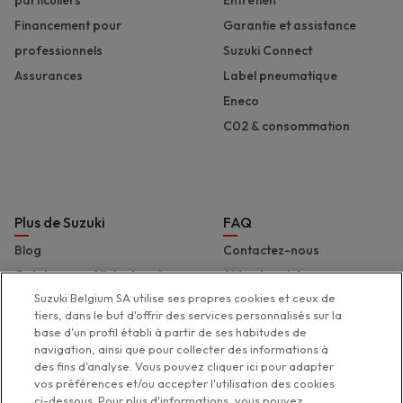
Financement pour
Garantie et assistance
professionnels
Suzuki Connect
Assurances
Label pneumatique
Eneco
C02 & consommation
Plus de Suzuki
FAQ
Blog
Contactez-nous
Catalogues et liste de prix
Aide et assistance
Suzuki Belgium SA utilise ses propres cookies et ceux de
Presse
Déclaration d'accessibilité
tiers, dans le but d'offrir des services personnalisés sur la
Suzuki Marine
base d'un profil établi à partir de ses habitudes de
navigation, ainsi que pour collecter des informations à
Suzuki 2 Wheels
des fins d'analyse. Vous pouvez cliquer ici pour adapter
Suzuki Global
vos préférences et/ou accepter l'utilisation des cookies
ci-dessous. Pour plus d'informations, vous pouvez