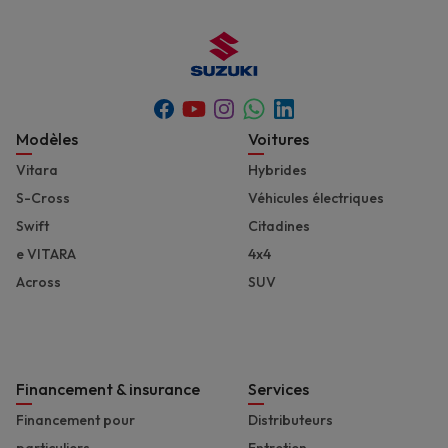
Youtube
Whatsapp
Facebook
Instagram
Linkedin
Footer
Modèles
Voitures
Vitara
Hybrides
S-Cross
Véhicules électriques
Swift
Citadines
e VITARA
4x4
Across
SUV
Financement & insurance
Services
Financement pour
Distributeurs
particuliers
Entretien