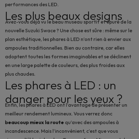
performances des LED.
Les plus beaux designs
Avez-vous déjà vu le beau museau sportif et épuré de la
nouvelle
Suzuki Swace
? Une chose est sûre : même sur le
plan esthétique, les phares à LED n’ont rien à envier aux
ampoules traditionnelles. Bien au contraire, car elles
adoptent toutes les formes imaginables et se déclinent
en une large palette de couleurs, des plus froides aux
plus chaudes.
Les phares à LED : un
danger pour les yeux ?
Enfin, les phares à LED ont l’avantage de présenter un
meilleur rendement lumineux. Vous verrez donc
beaucoup mieux la route
qu’avec des ampoules à
incandescence. Mais l’inconvénient, c’est que vous