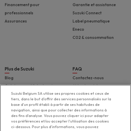
Financement pour
Garantie et assistance
professionnels
Suzuki Connect
Assurances
Label pneumatique
Eneco
C02 & consommation
Plus de Suzuki
FAQ
Blog
Contactez-nous
Catalogues et liste de prix
Aide et assistance
Suzuki Belgium SA utilise ses propres cookies et ceux de
Presse
Déclaration d'accessibilité
tiers, dans le but d'offrir des services personnalisés sur la
Suzuki Marine
base d'un profil établi à partir de ses habitudes de
navigation, ainsi que pour collecter des informations à
Suzuki 2 Wheels
des fins d'analyse. Vous pouvez cliquer ici pour adapter
Suzuki Global
vos préférences et/ou accepter l'utilisation des cookies
ci-dessous. Pour plus d'informations, vous pouvez