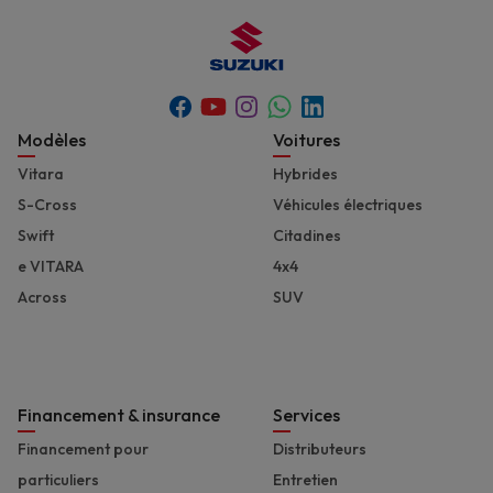
Youtube
Whatsapp
Facebook
Instagram
Linkedin
Footer
Modèles
Voitures
Vitara
Hybrides
S-Cross
Véhicules électriques
Swift
Citadines
e VITARA
4x4
Across
SUV
Financement & insurance
Services
Financement pour
Distributeurs
particuliers
Entretien