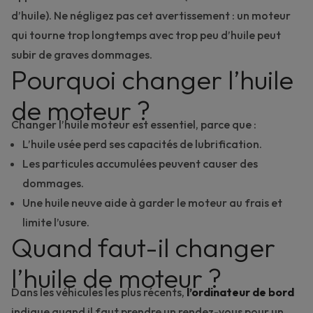
d’huile). Ne négligez pas cet avertissement : un moteur
qui tourne trop longtemps avec trop peu d’huile peut
subir de graves dommages.
Pourquoi changer l’huile
de moteur ?
Changer l’huile moteur est essentiel, parce que :
L’huile usée perd ses capacités de lubrification.
Les particules accumulées peuvent causer des
dommages.
Une huile neuve aide à garder le moteur au frais et
limite l’usure.
Quand faut-il changer
l’huile de moteur ?
Dans les véhicules les plus récents,
l’ordinateur de bord
indique quand il faut prendre un rendez-vous pour un