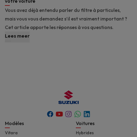
votre voiture
Vous avez déjà entendu parler du filtre à particules,
mais vous vous demandez s’il est vraiment important ?
Cet article apporte les réponses à vos questions.
Lees meer
Youtube
Whatsapp
Facebook
Instagram
Linkedin
Footer
Modèles
Voitures
Vitara
Hybrides