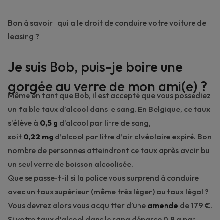
Bon à savoir :
qui a le droit de conduire votre voiture de
leasing ?
Je suis Bob, puis-je boire une
gorgée au verre de mon ami(e) ?
Même en tant que Bob, il est accepté que vous possédiez
un faible taux d’alcool dans le sang. En Belgique, ce taux
s’élève à
0,5 g
d’alcool par litre de sang,
soit
0,22 mg
d’alcool par litre d’air alvéolaire expiré. Bon
nombre de personnes atteindront ce taux après avoir bu
un seul verre de boisson alcoolisée.
Que se passe-t-il si la police vous surprend à conduire
avec un taux supérieur (même très léger) au taux légal ?
Vous devrez alors vous acquitter d’une
amende
de 179 €.
Si votre taux d’alcool dans le sang dépasse 0,8 g par