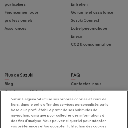
particuliers
Entretien
Financement pour
Garantie et assistance
professionnels
Suzuki Connect
Assurances
Label pneumatique
Eneco
C02 & consommation
Plus de Suzuki
FAQ
Blog
Contactez-nous
Catalogues et liste de prix
Aide et assistance
Suzuki Belgium SA utilise ses propres cookies et ceux de
Presse
Déclaration d'accessibilité
tiers, dans le but d'offrir des services personnalisés sur la
Suzuki Marine
base d'un profil établi à partir de ses habitudes de
navigation, ainsi que pour collecter des informations à
Suzuki 2 Wheels
des fins d'analyse. Vous pouvez cliquer ici pour adapter
Suzuki Global
vos préférences et/ou accepter l'utilisation des cookies