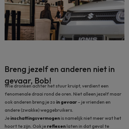
Breng jezelf en anderen niet in
gevaar, Bob!
Wie dronken achter het stuur kruipt, verdient een
fenomenale draai rond de oren. Niet alleen jezelf maar
ook anderen breng je zo
in gevaar
– je vrienden en
andere (zwakke) weggebruikers.
Je
inschattingsvermogen
is namelijk niet meer wat het
hoort te zijn. Ook je
reflexen
laten in dat geval te