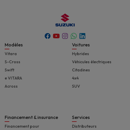
Youtube
Whatsapp
Facebook
Instagram
Linkedin
Footer
Modèles
Voitures
Vitara
Hybrides
S-Cross
Véhicules électriques
Swift
Citadines
e VITARA
4x4
Across
SUV
Financement & insurance
Services
Financement pour
Distributeurs