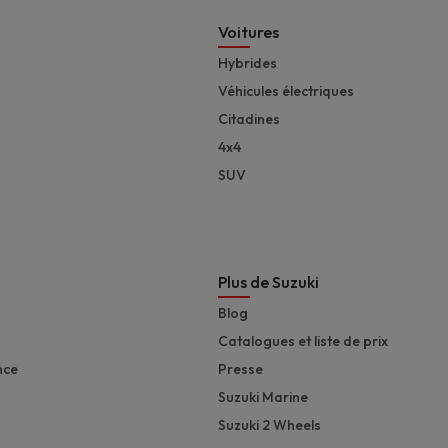
Footer
Voitures
Hybrides
Véhicules électriques
Citadines
4x4
SUV
Plus de Suzuki
Blog
Catalogues et liste de prix
nce
Presse
Suzuki Marine
Suzuki 2 Wheels