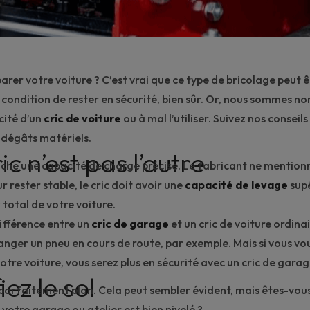
rer votre voiture ? C’est vrai que ce type de bricolage peut ê
condition de rester en sécurité, bien sûr. Or, nous sommes n
cité d’un
cric de voiture
ou à mal l’utiliser. Suivez nos conseils
s dégâts matériels.
ric n’est pas l’autre
iche une capacité de charge précise. Le fabricant ne mentionn
ur rester stable, le cric doit avoir une
capacité de levage
supé
s
total de votre voiture.
différence entre un
cric de garage
et un cric de voiture ordinai
anger un pneu
en cours de route, par exemple. Mais si vous vo
votre voiture, vous serez plus en sécurité avec un cric de garag
iez le sol
e parfaitement plan. Cela peut sembler évident, mais êtes-vo
e votre garage ou atelier est bien nivelé ?