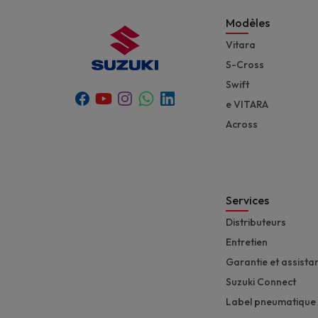
Modèles
Vitara
S-Cross
Swift
Youtube
Whatsapp
Facebook
Instagram
Linkedin
e VITARA
Across
Services
Distributeurs
Entretien
Garantie et assista
Suzuki Connect
Label pneumatique