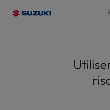
contenu
principal
M
Utilise
ris