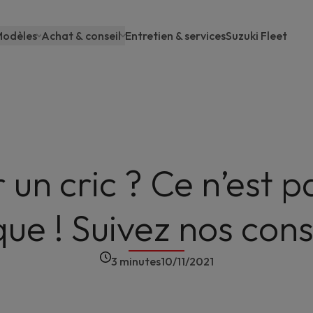
odèles
Achat & conseil
Entretien & services
Suzuki Fleet
Main
navigation
r un cric ? Ce n’est 
que ! Suivez nos cons
3 minutes
10/11/2021