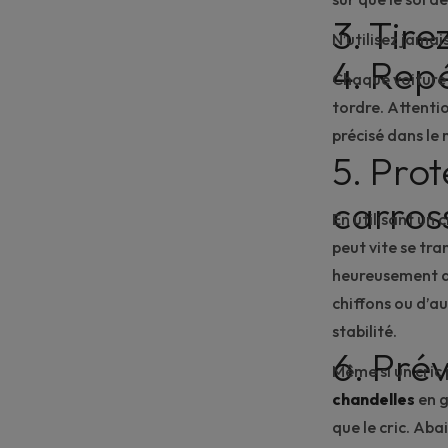
3. Tire
N’utilisez jamai
4. Rep
Chaque voiture a
tordre. Attenti
précisé dans le
5. Prot
carros
En utilisant un c
peut vite se tr
heureusement 
chiffons ou d’au
stabilité.
6. Pré
Même si un cric 
chandelles
en g
que le cric. Aba