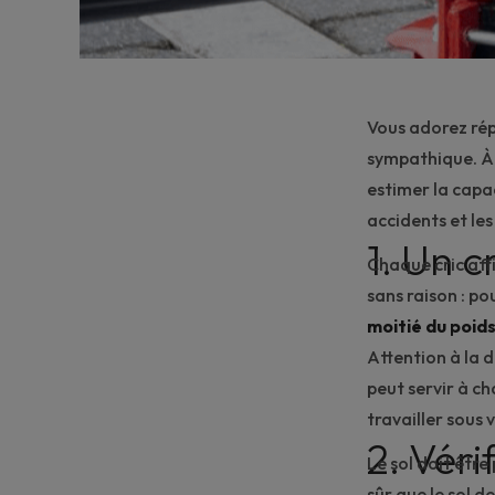
Vous adorez répa
sympathique. À 
estimer la capa
accidents et le
1. Un c
Chaque cric aff
sans raison : po
moitié du poid
Attention à la 
peut servir à
ch
travailler sous 
2. Vérif
Le sol doit êtr
sûr que le sol d