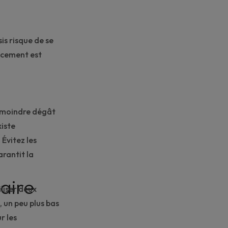
sis risque de se
lacement est
e moindre dégât
xiste
 Évitez les
arantit la
aire
liser deux
, un peu plus bas
r les