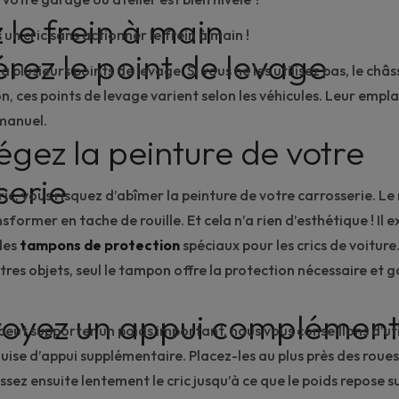
z le frein à main
s un cric sans actionner le
frein à main
!
érez le point de levage
 plusieurs points de levage. Si vous ne les utilisez pas, le châs
on, ces points de levage varient selon les véhicules. Leur emp
 manuel.
égez la peinture de votre
serie
ric, vous risquez d’
abîmer la peinture de votre carrosserie
. L
ansformer en tache de
rouille
. Et cela n’a rien d’esthétique ! Il e
des
tampons de protection
spéciaux pour les crics de voiture.
tres objets, seul le tampon offre la protection nécessaire et g
voyez un appui complément
peut supporter un poids important, nous vous conseillons d’uti
uise d’appui supplémentaire. Placez-les au plus près des roues
issez ensuite lentement le cric jusqu’à ce que le poids repose su