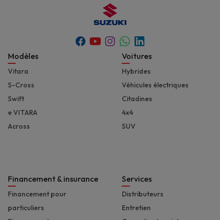
Youtube
Whatsapp
Facebook
Instagram
Linkedin
Footer
Modèles
Voitures
Vitara
Hybrides
S-Cross
Véhicules électriques
Swift
Citadines
e VITARA
4x4
Across
SUV
Financement & insurance
Services
Financement pour
Distributeurs
particuliers
Entretien