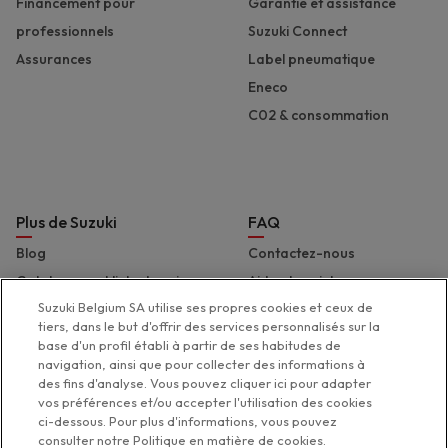
Financement pour
Garantie et assistance
professionnels
Suzuki Connect
Assurances
Label pneumatique
Eneco
C02 & consommation
Plus de Suzuki
FAQ
Blog
Contactez-nous
Catalogues et liste de prix
Aide et assistance
Suzuki Belgium SA utilise ses propres cookies et ceux de
Presse
Déclaration d'accessibilité
tiers, dans le but d'offrir des services personnalisés sur la
Suzuki Marine
base d'un profil établi à partir de ses habitudes de
Suzuki 2 Wheels
navigation, ainsi que pour collecter des informations à
des fins d'analyse. Vous pouvez cliquer ici pour adapter
Suzuki Global
vos préférences et/ou accepter l'utilisation des cookies
ci-dessous. Pour plus d'informations, vous pouvez
consulter notre Politique en matière de cookies.