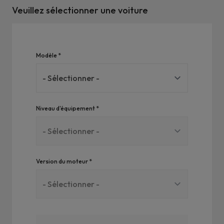
Veuillez sélectionner une voiture
Voiture
Modèle *
*
Requis
Niveau d'équipement *
Version du moteur *