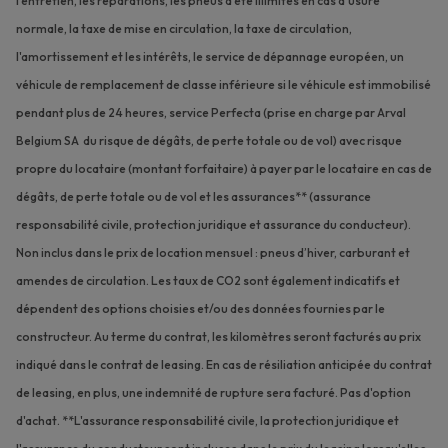
l'entretien, les réparations, les pneus d'été illimités en cas d'usure
normale, la taxe de mise en circulation, la taxe de circulation,
l'amortissement et les intérêts, le service de dépannage européen, un
véhicule de remplacement de classe inférieure si le véhicule est immobilisé
pendant plus de 24 heures, service Perfecta (prise en charge par Arval
Belgium SA du risque de dégâts, de perte totale ou de vol) avec risque
propre du locataire (montant forfaitaire) à payer par le locataire en cas de
dégâts, de perte totale ou de vol et les assurances** (assurance
responsabilité civile, protection juridique et assurance du conducteur).
Non inclus dans le prix de location mensuel : pneus d’hiver, carburant et
amendes de circulation. Les taux de CO2 sont également indicatifs et
dépendent des options choisies et/ou des données fournies par le
constructeur. Au terme du contrat, les kilomètres seront facturés au prix
indiqué dans le contrat de leasing. En cas de résiliation anticipée du contrat
de leasing, en plus, une indemnité de rupture sera facturé. Pas d'option
d'achat. **L'assurance responsabilité civile, la protection juridique et