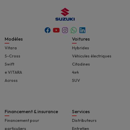
Youtube
Whatsapp
Facebook
Instagram
Linkedin
Footer
Modèles
Voitures
Vitara
Hybrides
S-Cross
Véhicules électriques
Swift
Citadines
e VITARA
4x4
Across
SUV
Financement & insurance
Services
Financement pour
Distributeurs
particuliers
Entretien