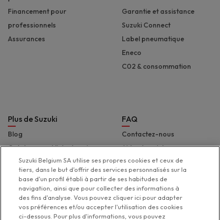
Financement pour
Garantie et assistance
professionnels
Suzuki Connect
Assurances
Label pneumatique
Eneco
C02 & consommation
Plus de Suzuki
FAQ
Blog
Contactez-nous
Catalogues et liste de prix
Aide et assistance
Suzuki Belgium SA utilise ses propres cookies et ceux de
Presse
Déclaration d'accessibilité
tiers, dans le but d'offrir des services personnalisés sur la
Suzuki Marine
base d'un profil établi à partir de ses habitudes de
navigation, ainsi que pour collecter des informations à
Suzuki 2 Wheels
des fins d'analyse. Vous pouvez cliquer ici pour adapter
Suzuki Global
vos préférences et/ou accepter l'utilisation des cookies
ci-dessous. Pour plus d'informations, vous pouvez