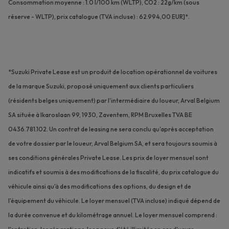
Consommation moyenne : 1.0 l/100 km (WLTP), CO2 : 22g/km (sous
réserve - WLTP), prix catalogue (TVA incluse) : 62.994,00 EUR]*.
*Suzuki Private Lease est un produit de location opérationnel de voitures
de la marque Suzuki, proposé uniquement aux clients particuliers
(résidents belges uniquement) par l'intermédiaire du loueur, Arval Belgium
SA située à Ikaroslaan 99, 1930, Zaventem, RPM Bruxelles TVA BE
0436.781.102. Un contrat de leasing ne sera conclu qu'après acceptation
de votre dossier par le loueur, Arval Belgium SA, et sera toujours soumis à
ses conditions générales Private Lease.
Les prix de loyer mensuel sont
indicatifs et soumis à des modifications de la fiscalité, du prix catalogue du
véhicule ainsi qu'à des modifications des options, du design et de
l'équipement du véhicule. Le loyer mensuel (TVA incluse) indiqué dépend de
la durée convenue et du kilométrage annuel. Le loyer mensuel comprend :