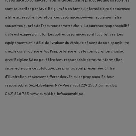
l'assurance du conducteur sont incluses dans le prix du leasing lorsqu'elles
sont souscrites par Arval Belgium SA en tant qu'intermédiaire d'assurance
à titre accessoire. Toutefois, ces assurances peuvent également être
souscrites auprès de l'assureur de votre choix. L'assurance responsabilité
civile est exigée par la loi. Les autres assurances sont facultatives.
Les
équipements et le délai de livraison du véhicule dépend de sa disponibilité
chez le constructeur et/ou l'importateur et de la configuration choisie.
Arval Belgium SA ne peut être tenu responsable de toute information
incorrecte dans ce catalogue. Les photos sont présentées à titre
d'illustration et peuvent différer des véhicules proposés. Editeur
responsable : Suzuki Belgium NV– Pierstraat 229 2550 Kontich,
BE
0421.846.763, www.suzuki.be, info@suzuki.be