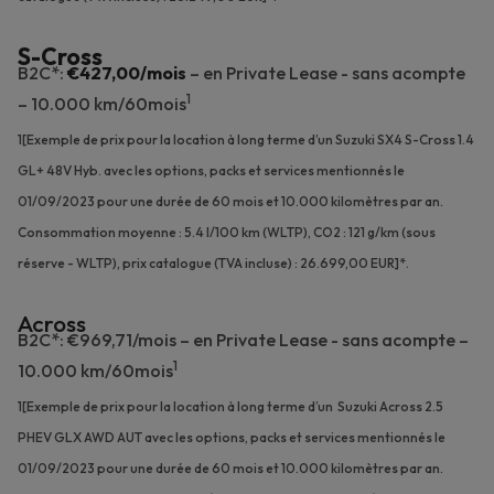
S-Cross
B2C*:
€427,00/mois
– en Private Lease - sans acompte
1
– 10.000 km/60mois
1[Exemple de prix pour la location à long terme d’un Suzuki SX4 S-Cross 1.4
GL+ 48V Hyb. avec les options, packs et services mentionnés le
01/09/2023 pour une durée de 60 mois et 10.000 kilomètres par an.
Consommation moyenne : 5.4 l/100 km (WLTP), CO2 : 121 g/km (sous
réserve - WLTP), prix catalogue (TVA incluse) : 26.699,00 EUR]*.
Across
B2C*: €969,71/mois – en Private Lease - sans acompte –
1
10.000 km/60mois
1[Exemple de prix pour la location à long terme d’un Suzuki Across 2.5
PHEV GLX AWD AUT avec les options, packs et services mentionnés le
01/09/2023 pour une durée de 60 mois et 10.000 kilomètres par an.