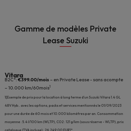
Gamme de modèles Private
Lease Suzuki
Vitara
B2C*:
€399.00/mois
– en Private Lease - sans acompte
1
– 10.000 km/60mois
1[Exemple de prix pour la location à long terme d’un Suzuki Vitara 1.4 GL
48V Hyb.. avec les options, packs et services mentionnés le 01/09/2023
pour une durée de 60 mois et 10.000 kilomètres par an. Consommation
moyenne : 5.4 l/100 km (WLTP), CO2 : 121 g/km (sous réserve - WLTP), prix
catalogue (TVA incluse) : 26.249,00 EUR]*.