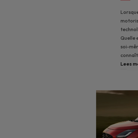
Lorsque
motoris
technol
Quelle 
soi-mêm
connaît
Lees m